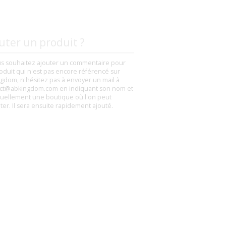
uter un produit ?
us souhaitez ajouter un commentaire pour
oduit qui n'est pas encore référencé sur
gdom, n'hésitez pas à envoyer un mail à
ct@abkingdom.com en indiquant son nom et
uellement une boutique où l'on peut
eter. Il sera ensuite rapidement ajouté.