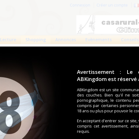
Connexion
Créer un compte
Lecture
Shopping
Annonces
Evènements
Conseils
 produits
Boutiques
Avertissement : Le 
ABKingdom est réservé a
ouches (Tena, Abena, Molicare, Comficare, Confiance, Depend,
s aussi bien pour les fétichistes des couches que pour
ABKingdom est un site communau
Med
des couches. Bien qu'il ne soi
pornographique, le contenu pe
compris par certaines personne
18 ans ou plus pour pouvoir le co
écents
Trier par nom
Les préférés
En acceptant d'entrer sur ce site,
cal Culotte
ACMedicals
compris cet avertissement, ains
requis.
Culotte l...