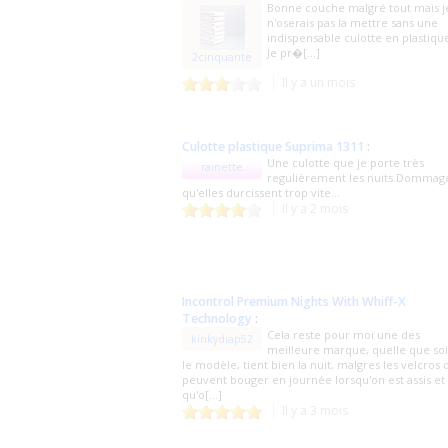
Bonne couche malgré tout mais j
n'oserais pas la mettre sans une
indispensable culotte en plastiqu
Je pr�[...]
2cinquante
Il y a un mois
Culotte plastique Suprima 1311
:
Une culotte que je porte très
rainette
regulièrement les nuits.Dommag
qu'elles durcissent trop vite...
Il y a 2 mois
Incontrol Premium Nights With Whiff-X
Technology
:
Cela reste pour moi une des
kinkydiap52
meilleure marque, quelle que soi
le modèle, tient bien la nuit, malgres les velcros 
peuvent bouger en journée lorsqu'on est assis et
qu'o[...]
Il y a 3 mois