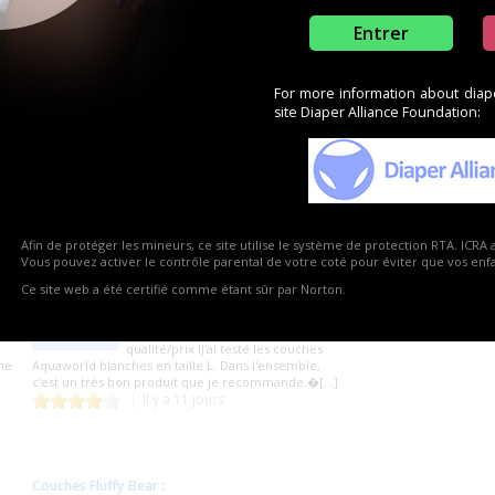
Entrer
For more information about diaper
site Diaper Alliance Foundation:
3
6
1
3
Afin de protéger les mineurs, ce site utilise le système de protection RTA. ICRA 
Vous pouvez activer le contrôle parental de votre coté pour éviter que vos enfan
e produits
Ce site web a été certifié comme étant sûr par Norton.
Couches blanches
:
Un très bon compromis rapport
fafa09
qualité/prix !​J'ai testé les couches
ine
Aquaworld blanches en taille L. Dans l'ensemble,
c'est un très bon produit que je recommande.�[...]
Il y a 11 jours
Couches Fluffy Bear
: