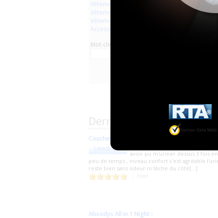
Vêtements
Vêtements en plastique
Vêtements en latex
Accessoires
Mot-clé
Derniers commentaires d
Couches blanches
:
J'ai adoré remplir cet couche et
Littelboy91
avoir pu m'uriner dessus 3 fois en
peu de temps , niveau confort c'est agréable l'ur
reste bien sans odeur ni tâche du côté[...]
Hier
Absodys All in 1 Night
: