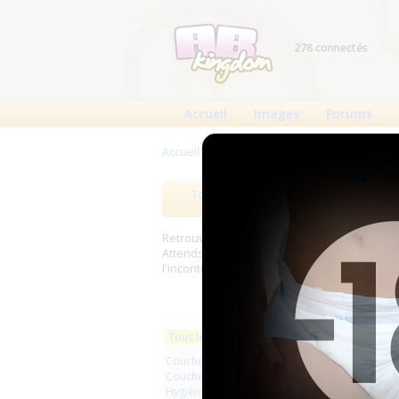
278 connectés
Accueil
Images
Forums
Accueil
>
Produits
Tous les produits
Meilleurs
Retrouverez sur cette page les meilleures c
Attends, Bambino...) et les meilleurs produit
l'incontinence.
Les plus r
Tous les produits
Couches à usage unique
ACMedi
Couches lavables
la...
Hygiène usage unique