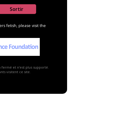
Sortir
s fetish, please visit the
a fermé et n'est plus supporté.
ts visitent ce site.
Publicité ▼