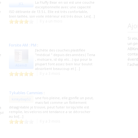
e
La Fluffy Bear en soi est une couche
JCL
exceptionnelle avec une capacité
e
ISO délirante de 13.5 L. Elle est très confortable,
bien taillée, son voile intérieur est très doux. Les[...]
Il y a un mois
Ajo
Si vo
un pr
Forsite AM : PM
:
ABKin
J’achète des couches plastifiée
conta
e
"médical " depuis des années ( Tena
évent
, molicare, id slip etc…) qui pour la
plupart font assez bien leur boulot
l'ach
Abendl
absorbent beaucoup et [...]
Il y a 3 mois
Tykables Cammies
:
une fois pleine, elle gonfle un peut,
kinkydiap52
mais fait comme un flottement
désagréable je trouve, peut fuiter lorsqu'elle est
t
remplie, les velcros ont tendance a se décrocher
qui
au bo[...]
Il y a 3 mois