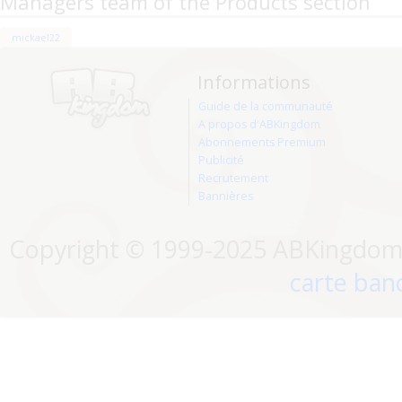
Managers team of the Products section
mickael22
Informations
Guide de la communauté
A propos d'ABKingdom
Abonnements Premium
Publicité
Recrutement
Bannières
Copyright © 1999-2025 ABKingdom. 
carte banc