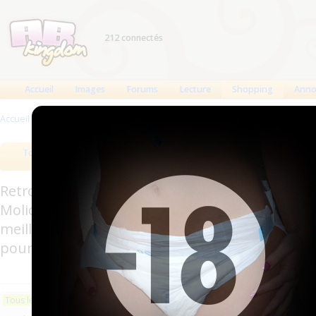
212 connectés
Accueil
Images
Forums
Lecture
Shopping
Anno
Accueil
>
Produits
Tous les produits
Meilleurs produits
Bout
Retrouverez sur cette page les meilleures couc
Molicare, Comficare, Confiance, Depend, Attends
meilleurs produits aussi bien pour les fétichis
pour l'incontinence.
Les plus récents
Trier par nom
Les 
Tous les produits