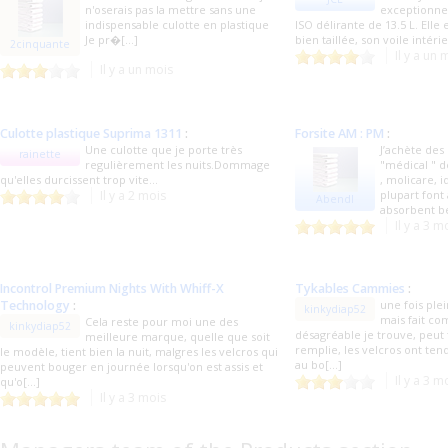
n'oserais pas la mettre sans une
exceptionnel
indispensable culotte en plastique
ISO délirante de 13.5 L. Elle 
Je pr�[...]
bien taillée, son voile intérie
2cinquante
Il y a un 
Il y a un mois
Culotte plastique Suprima 1311
:
Forsite AM : PM
:
Une culotte que je porte très
J’achète des
rainette
regulièrement les nuits.Dommage
"médical " d
qu'elles durcissent trop vite...
, molicare, i
Il y a 2 mois
plupart font
Abendl
absorbent be
Il y a 3 m
Incontrol Premium Nights With Whiff-X
Tykables Cammies
:
Technology
:
une fois plei
kinkydiap52
mais fait c
Cela reste pour moi une des
kinkydiap52
désagréable je trouve, peut f
meilleure marque, quelle que soit
remplie, les velcros ont te
le modèle, tient bien la nuit, malgres les velcros qui
au bo[...]
peuvent bouger en journée lorsqu'on est assis et
Il y a 3 m
qu'o[...]
Il y a 3 mois