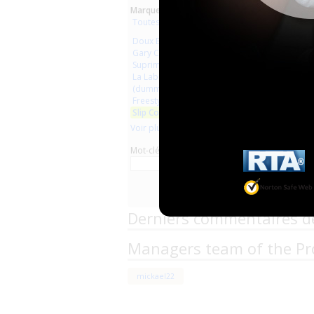
Marques :
Toutes les marques
Doux Baby
Gary Confort
Suprima
La Laborantine
(dummy plastic clothes)
Freestyle
Slip Confort
Voir plus
Mot-clé
Derniers commentaires d
Managers team of the Pr
mickael22