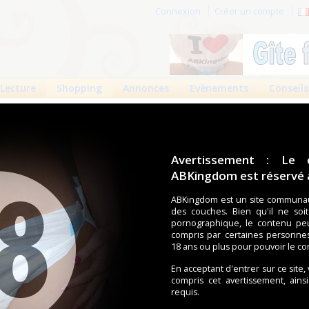
Connexion
Créer un compte
Lecture
Shopping
Annonces
Evènements
Conseils
 produits
Boutiques
Avertissement : Le 
ABKingdom est réservé a
ouches (Tena, Abena, Molicare, Comficare, Confiance, Depend,
s aussi bien pour les fétichistes des couches que pour
ABKingdom est un site communau
Con
des couches. Bien qu'il ne soi
pornographique, le contenu pe
compris par certaines personne
18 ans ou plus pour pouvoir le co
écents
Trier par nom
Les préférés
En acceptant d'entrer sur ce site,
duit trouvé.
compris cet avertissement, ains
requis.