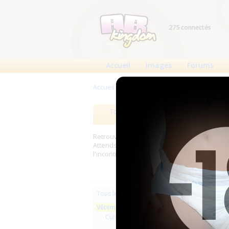
275 connectés
Accueil
Images
Forums
Accueil
>
Produits
>
Vêtements en plastique
Tous les produits
Meilleurs
Retrouverez sur cette page les meilleures c
Attends, Bambino...) et les meilleurs produit
l'incontinence.
Les plus r
Tous les produits
Vêtements en plastique
Aucun pro
Culottes plastique