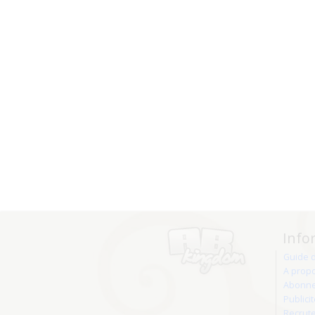
Info
Guide 
A prop
Abonne
Publici
Recrut