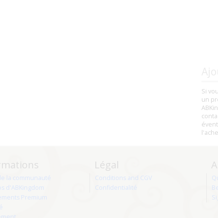
Ajo
Si vo
un pr
ABKin
conta
évent
l'ach
rmations
Légal
A
de la communauté
Conditions and CGV
Q
os d'ABKingdom
Confidentialité
Be
ments Premium
Si
té
ement