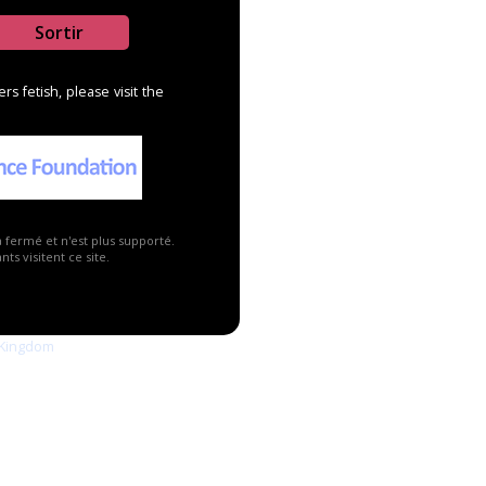
Sortir
s fetish, please visit the
a fermé et n'est plus supporté.
ts visitent ce site.
Publicité ▼