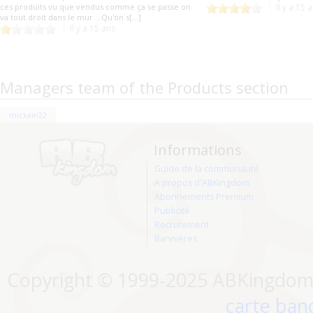
ces produits vu que vendus comme ça se passe on
Il y a 15 
va tout droit dans le mur ...Qu'on s[...]
Il y a 15 ans
Managers team of the Products section
mickael22
Informations
Guide de la communauté
A propos d'ABKingdom
Abonnements Premium
Publicité
Recrutement
Bannières
Copyright © 1999-2025 ABKingdom. 
carte banc