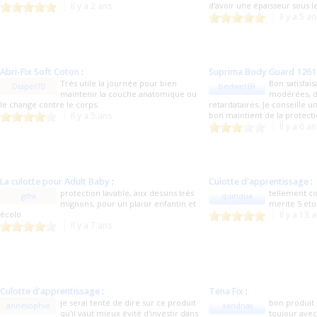
Il y a 2 ans
d'avoir une épaisseur sous le
Il y a 5 a
Abri-Fix Soft Coton
:
Suprima Body Guard 1261
Très utile la journée pour bien
Bon satisfais
Diaper70
bedwet69
maintenir la couche anatomique ou
modérées, d
le change contre le corps.
retardataires. Je conseille u
Il y a 5 ans
bon maintient de la protect
Il y a 6 a
La culotte pour Adult Baby
:
Culotte d'apprentissage
:
protection lavable, aux dessins très
tellement co
gifra
quinqua
mignons, pour un plaisir enfantin et
merite 5 eto
écolo.
Il y a 13 
Il y a 7 ans
Culotte d'apprentissage
:
Tena Fix
:
je serai tenté de dire sur ce produit
bon produit 
annesophie
xandrias
qu'il vaut mieux évité d'investir dans
toujour ave