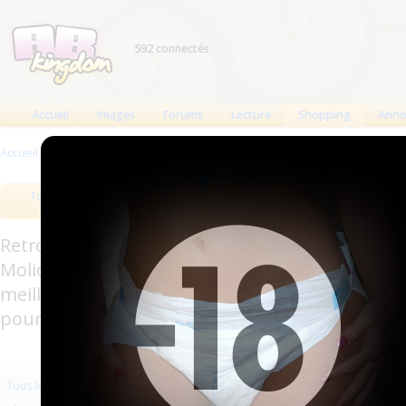
592 connectés
Accueil
Images
Forums
Lecture
Shopping
Anno
Accueil
>
Produits
>
Vêtements
>
Culottes
Tous les produits
Meilleurs produits
Bout
Retrouverez sur cette page les meilleures couc
Molicare, Comficare, Confiance, Depend, Attends
meilleurs produits aussi bien pour les fétichis
pour l'incontinence.
Les plus récents
Trier par nom
Les 
Tous les produits