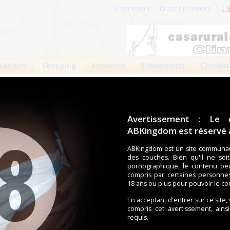
Connexion
Créer un compte
Lecture
Shopping
Annonces
Evènements
Conseils
 produits
Boutiques
Avertissement : Le 
ABKingdom est réservé a
ouches (Tena, Abena, Molicare, Comficare, Confiance, Depend,
s aussi bien pour les fétichistes des couches que pour
ABKingdom est un site communau
des couches. Bien qu'il ne soi
pornographique, le contenu pe
compris par certaines personne
écents
Trier par nom
Les préférés
18 ans ou plus pour pouvoir le co
nts Soft
En acceptant d'entrer sur ce site,
compris cet avertissement, ains
requis.