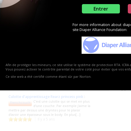
Entrer
For more information about diaper
site Diaper Alliance Foundation:
0
0
Afin de protéger les mineurs, ce site utilise le système de protection RTA. ICRA 
Vous pouvez activer le contrôle parental de votre coté pour éviter que vos enfan
Ce site web a été certifié comme étant sûr par Norton.
e produits
Culotte d'apprentissage Rearz princess pink
:
C'est une culotte qui se met en plus
Frenchcouch
d'une couche. Par exemple j'aime la
mettre par dessus une drynites pour le plaisir
d'avoir une épaisseur sous le body. En plus[...]
Il y a 5 ans