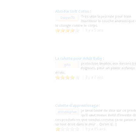
Abri-Fix Soft Coton
:
Très utile la journée pour bien
Diaper70
maintenir la couche anatomique
le change contre le corps.
Il y a 5 ans
La culotte pour Adult Baby
:
protection lavable, aux dessins tr
gifra
mignons, pour un plaisir enfantin
écolo.
Il y a 7 ans
Culotte d'apprentissage
:
je serai tenté de dire sur ce prod
annesophie
qu'il vaut mieux évité d'investir d
ces produits vu que vendus comme ça se passe 
va tout droit dans le mur ...Qu'on s[...]
Il y a 15 ans