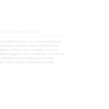
uter un produit ?
us souhaitez ajouter un commentaire pour
oduit qui n'est pas encore référencé sur
gdom, n'hésitez pas à envoyer un mail à
ct@abkingdom.com en indiquant son nom et
uellement une boutique où l'on peut
eter. Il sera ensuite rapidement ajouté.