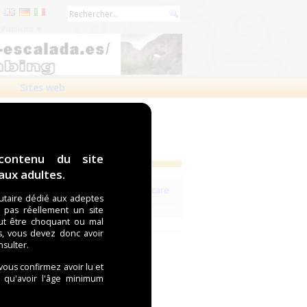
Publicité ▼
Sites web
contenu du site
ux adultes.
Voir les revendeurs de la marque Molicare
taire dédié aux adeptes
t pas réellement un site
ut être choquant ou mal
s, vous devez donc avoir
nsulter.
 vous confirmez avoir lu et
i qu'avoir l'âge minimum