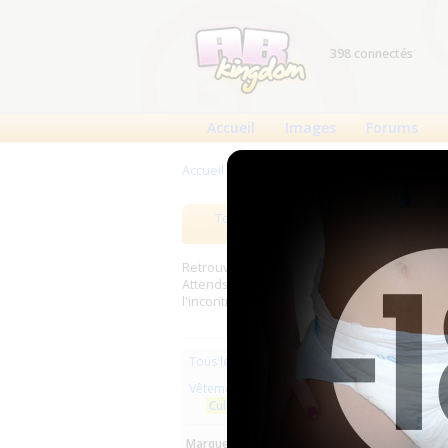
398 connectés
Accueil
Images
Forums
Accueil
>
Produits
>
Vêtements
>
Culottes
Tous les produits
Meilleurs
Retrouverez sur cette page les meilleures c
Attends, Bambino...) et les meilleurs produit
l'incontinence.
Les plus r
Tous les produits
Vêtements
MoliPa
Culottes
Marques :