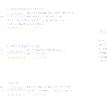
Suprima Body Guard 1261
:
Bon satisfaisant pour des fuites très
bedwet69
 ou
modérées, du type gouttes
retardataires. Je conseille une petite taille pour un
bon maintient de la protection
Il y a 6 ans
Ajo
Si vo
un pr
Culotte d'apprentissage
:
ABKin
ès
tellement confortable qu'elle
quinqua
conta
 et
merite 5 etoiles
évent
Il y a 13 ans
l'ach
Tena Fix
:
uit
bon produit ,j'aime bien ,j'en met
xandrias
ans
toujour avec mes change complet
on
Il y a 15 ans