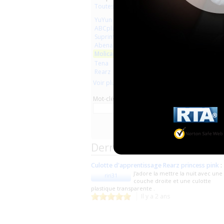
Toutes les marques
YuYun
ABCplaisir
Suprima
Abena
Molicare
Tena
Rearz
Voir plus
Mot-clé
Derniers commentaires d
Culotte d'apprentissage Rearz princess pink
:
J'adore la mettre la nuit avec une
riri31
couche droite et une culotte
plastique transparente .
Il y a 2 ans