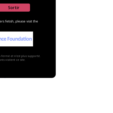
Sortir
s fetish, please visit the
a fermé et n'est plus supporté.
ts visitent ce site.
Publicité ▼