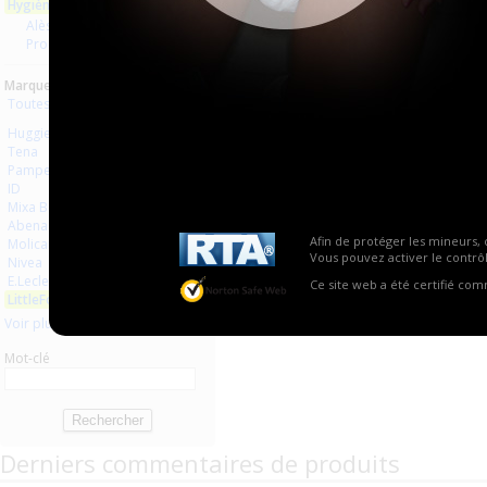
Hygiène usage unique
Aucun produit trouvé.
Alèses
Produits de soin
Marques :
Toutes les marques
Huggies
Tena
Pampers
ID
Mixa Bébé
Abena
Afin de protéger les mineurs, 
Molicare
Vous pouvez activer le contrôl
Nivea
E.Leclerc
Ce site web a été certifié co
LittleForBig
Voir plus
Mot-clé
Derniers commentaires de produits