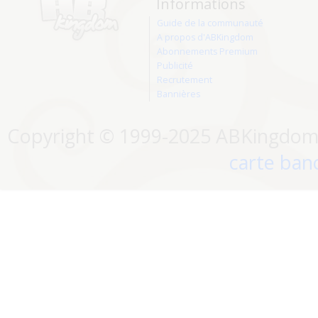
Informations
Guide de la communauté
A propos d'ABKingdom
Abonnements Premium
Publicité
Recrutement
Bannières
Copyright © 1999-2025 ABKingdom. 
carte banc