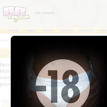
303 connectés
Accueil
Images
Forums
Lecture
Shopping
Anno
Accueil
>
Produits
>
Hygiène usage unique
Tous les produits
Meilleurs produits
Bout
Retrouverez sur cette page les meilleures couc
Molicare, Comficare, Confiance, Depend, Attends
meilleurs produits aussi bien pour les fétichis
pour l'incontinence.
Les plus récents
Trier par nom
Les 
Tous les produits