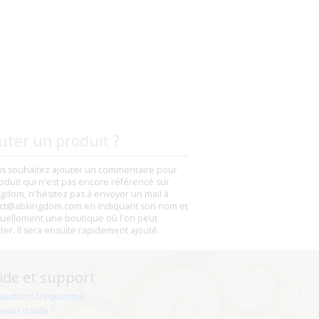
uter un produit ?
us souhaitez ajouter un commentaire pour
oduit qui n'est pas encore référencé sur
gdom, n'hésitez pas à envoyer un mail à
ct@abkingdom.com en indiquant son nom et
uellement une boutique où l'on peut
eter. Il sera ensuite rapidement ajouté.
ide et support
uestions fréquentes
soin d'aide ?