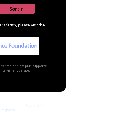
Sortir
s fetish, please visit the
a fermé et n'est plus supporté.
ts visitent ce site.
Publicité ▼