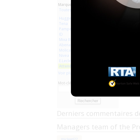
Marques :
Toutes les marques
Huggies
Tena
Pampers
ID
Mixa Bébé
Abena
Molicare
Nivea
E.Leclerc
Attends
Voir plus
Mot-clé
Derniers commentaires d
Managers team of the Pr
mickael22