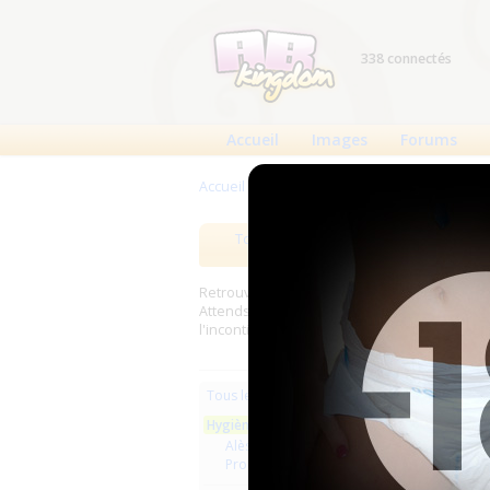
338 connectés
Accueil
Images
Forums
Accueil
>
Produits
>
Hygiène usage unique
Tous les produits
Meilleurs
Retrouverez sur cette page les meilleures c
Attends, Bambino...) et les meilleurs produit
l'incontinence.
Les plus r
Tous les produits
Hygiène usage unique
Aucun pro
Alèses
Produits de soin