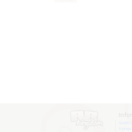
Info
Guide 
A prop