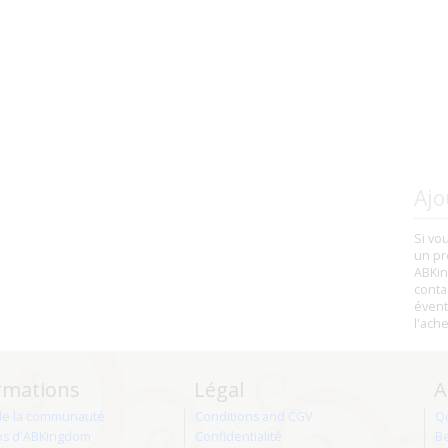
Ajo
Si vo
un pr
ABKin
conta
évent
l'ach
rmations
Légal
A
de la communauté
Conditions and CGV
Q
os d'ABKingdom
Confidentialité
Be