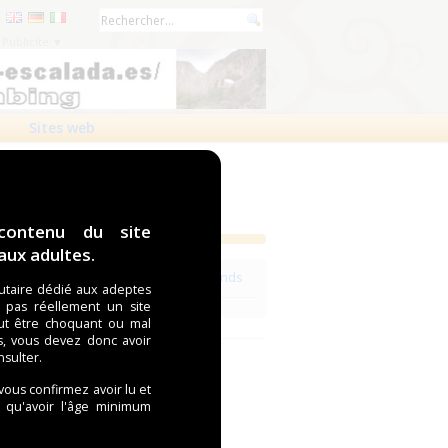
Publicité ▼
Sites web
contenu du site
ux adultes.
Voir les revendeurs de la marque Attends
taire dédié aux adeptes
t pas réellement un site
ut être choquant ou mal
s, vous devez donc avoir
nsulter.
 vous confirmez avoir lu et
i qu'avoir l'âge minimum