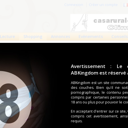
Connexion
Créer un compte
Lecture
Shopping
Annonces
Evènements
Conseils
 produits
Boutiques
Avertissement : Le 
ABKingdom est réservé a
ouches (Tena, Abena, Molicare, Comficare, Confiance, Depend,
s aussi bien pour les fétichistes des couches que pour
ABKingdom est un site communau
des couches. Bien qu'il ne soi
pornographique, le contenu pe
compris par certaines personne
écents
Trier par nom
Les préférés
18 ans ou plus pour pouvoir le co
duit trouvé.
En acceptant d'entrer sur ce site,
compris cet avertissement, ains
requis.