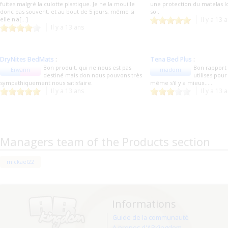
fuites malgré la culotte plastique. Je ne la mouille
une protection du matelas l
donc pas souvent, et au bout de 5 jours, même si
soi.
elle n'a[...]
Il y a 13 
Il y a 13 ans
DryNites BedMats
:
Tena Bed Plus
:
Bon produit, qui ne nous est pas
Bon rapport q
Erwann
madom
destiné mais don nous pouvons très
utilises pou
sympathiquement nous satisfaire.
même s'il y a mieux......
Il y a 13 ans
Il y a 13 
Managers team of the Products section
mickael22
Informations
Guide de la communauté
A propos d'ABKingdom