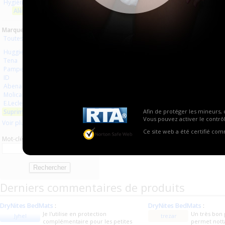
Hygiène usage unique
Aucun produit trouvé.
Alèses
Marques :
Toutes les marques
Huggies
Tena
Pampers
ID
Abena
Molicare
E.Leclerc
Suprima
Afin de protéger les mineurs, 
Vous pouvez activer le contrôl
Voir plus
Ce site web a été certifié co
Mot-clé
Derniers commentaires de produits
DryNites BedMats
:
DryNites BedMats
:
Je l'utilise en protection
Un très bon 
Jyhel
trezar
complémentaire pour les petites
permet nott