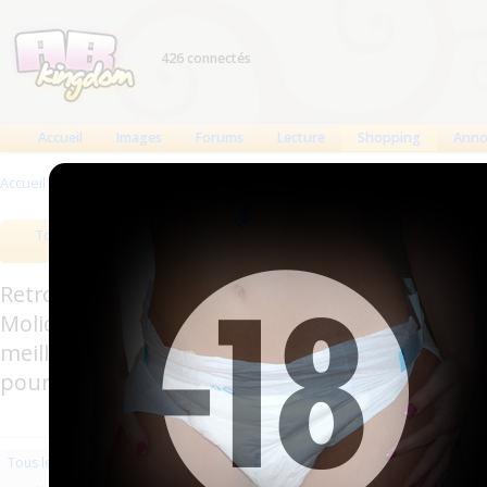
426 connectés
Accueil
Images
Forums
Lecture
Shopping
Anno
Accueil
>
Produits
>
Hygiène usage unique
>
Alèses
Tous les produits
Meilleurs produits
Bout
Retrouverez sur cette page les meilleures couc
Molicare, Comficare, Confiance, Depend, Attends
meilleurs produits aussi bien pour les fétichis
pour l'incontinence.
Les plus récents
Trier par nom
Les 
Tous les produits