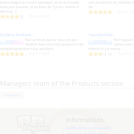
fuites malgré la culotte plastique. Je ne la mouille
une protection du matelas l
donc pas souvent, et au bout de 5 jours, même si
soi.
elle n'a[...]
Il y a 13 
Il y a 13 ans
DryNites BedMats
:
Tena Bed Plus
:
Bon produit, qui ne nous est pas
Bon rapport q
Erwann
madom
destiné mais don nous pouvons très
utilises pou
sympathiquement nous satisfaire.
même s'il y a mieux......
Il y a 13 ans
Il y a 13 
Managers team of the Products section
mickael22
Informations
Guide de la communauté
A propos d'ABKingdom