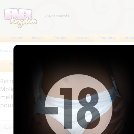
254 connectés
Accueil
Images
Forums
Lecture
Shopping
Anno
Accueil
>
Produits
>
Hygiène usage unique
>
Alèses
Tous les produits
Meilleurs produits
Bout
Retrouverez sur cette page les meilleures couc
Molicare, Comficare, Confiance, Depend, Attends
meilleurs produits aussi bien pour les fétichis
pour l'incontinence.
Les plus récents
Trier par nom
Les 
Tous les produits