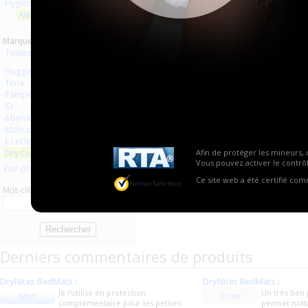
Hygiène usage unique
Aucun produit trouvé.
Alèses
Marques :
Toutes les marques
Huggies
Tena
Pampers
ID
Abena
Molicare
E.Leclerc
Dry Comfort
Afin de protéger les mineurs, 
Vous pouvez activer le contrôl
Voir plus
Ce site web a été certifié co
Mot-clé
Derniers commentaires de produits
DryNites BedMats
:
DryNites BedMats
:
Je l'utilise en protection
Un très bon 
Jyhel
trezar
complémentaire pour les petites
permet nott