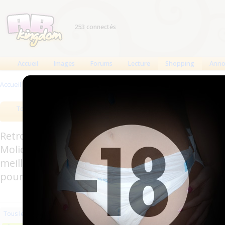
253 connectés
Accueil
Images
Forums
Lecture
Shopping
Anno
Accueil
>
Produits
>
Vêtements en plastique
Tous les produits
Meilleurs produits
Bout
Retrouverez sur cette page les meilleures couc
Molicare, Comficare, Confiance, Depend, Attends
meilleurs produits aussi bien pour les fétichis
pour l'incontinence.
Les plus récents
Trier par nom
Les 
Tous les produits