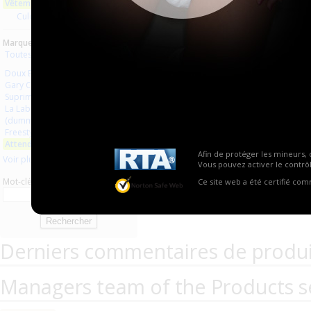
Vêtements en plastique
Aucun produit trouvé.
Culottes plastique
Marques :
Toutes les marques
Doux Baby
Gary Confort
Suprima
La Laborantine
(dummy plastic clothes)
Freestyle
Attends
Afin de protéger les mineurs, 
Voir plus
Vous pouvez activer le contrôl
Mot-clé
Ce site web a été certifié co
Derniers commentaires de produi
Managers team of the Products s