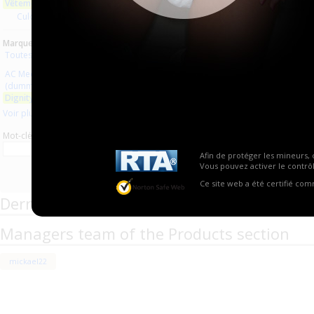
Vêtements en latex
Aucun produit trouvé.
Culottes latex
Marques :
Toutes les marques
AC Medicals Supplies
(dummy rubber clothes)
Dignity
Voir plus
Mot-clé
Afin de protéger les mineurs, 
Vous pouvez activer le contrôl
Ce site web a été certifié co
Derniers commentaires de produits
Managers team of the Products section
mickael22