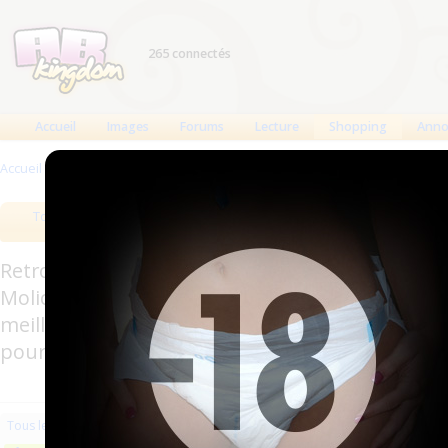
265 connectés
Accueil
Images
Forums
Lecture
Shopping
Anno
Accueil
>
Produits
>
Vêtements en latex
Tous les produits
Meilleurs produits
Bout
Retrouverez sur cette page les meilleures couc
Molicare, Comficare, Confiance, Depend, Attends
meilleurs produits aussi bien pour les fétichis
pour l'incontinence.
Les plus récents
Trier par nom
Les 
Tous les produits