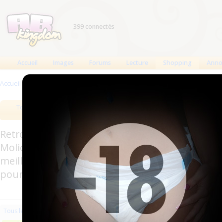
399 connectés
Accueil
Images
Forums
Lecture
Shopping
Anno
Accueil
>
Produits
>
Couches lavables
Tous les produits
Meilleurs produits
Bout
Retrouverez sur cette page les meilleures couc
Molicare, Comficare, Confiance, Depend, Attends
meilleurs produits aussi bien pour les fétichis
pour l'incontinence.
Les plus récents
Trier par nom
Les 
Tous les produits