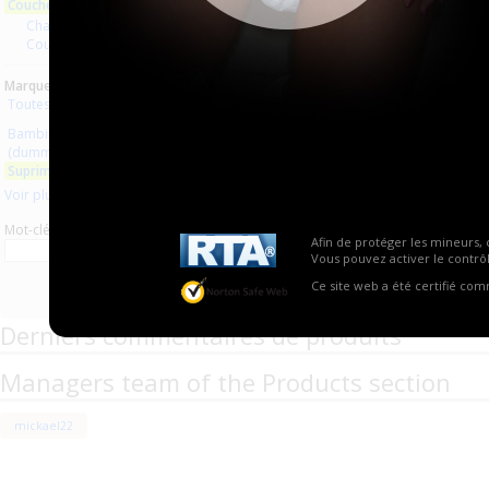
Couches lavables
Aucun produit trouvé.
Changes complets
Couches droites et inserts
Marques :
Toutes les marques
Bambinex
(dummy clothe diapers)
Suprima
Voir plus
Mot-clé
Afin de protéger les mineurs, 
Vous pouvez activer le contrôl
Ce site web a été certifié co
Derniers commentaires de produits
Managers team of the Products section
mickael22