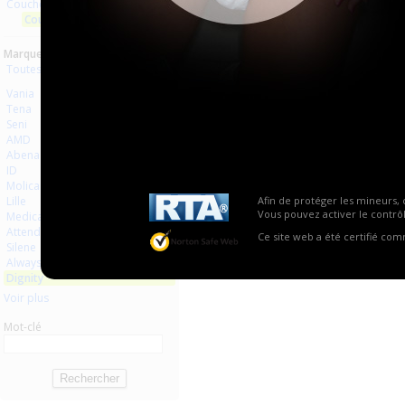
Couches à usage unique
Aucun produit trouvé.
Couches anatomiques
Marques :
Toutes les marques
Vania
Tena
Seni
AMD
Abena
ID
Molicare
Lille
Afin de protéger les mineurs, 
Vous pouvez activer le contrôl
Medicare
Attends
Ce site web a été certifié co
Silene
Always
Dignity
Voir plus
Mot-clé