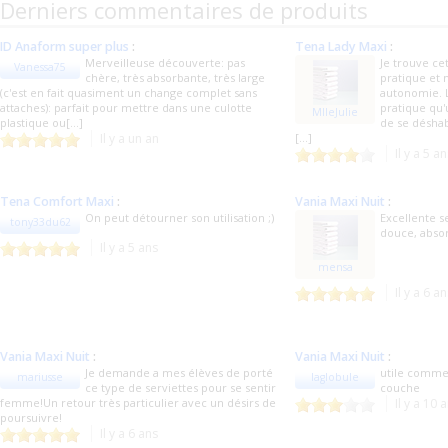
Derniers commentaires de produits
ID Anaform super plus
:
Tena Lady Maxi
:
Merveilleuse découverte: pas
Je trouve cet
Vanessa75
chère, très absorbante, très large
pratique et
(c'est en fait quasiment un change complet sans
autonomie. 
attaches): parfait pour mettre dans une culotte
pratique qu'
MlleJulie
plastique ou[...]
de se déshabi
Il y a un an
[...]
Il y a 5 a
Tena Comfort Maxi
:
Vania Maxi Nuit
:
On peut détourner son utilisation ;)
Excellente s
tony33du62
douce, absor
Il y a 5 ans
mensa
Il y a 6 a
Vania Maxi Nuit
:
Vania Maxi Nuit
:
Je demande a mes élèves de porté
utile comme
mariusse
laglobule
ce type de serviettes pour se sentir
couche
femme!Un retour très particulier avec un désirs de
Il y a 10 
poursuivre!
Il y a 6 ans