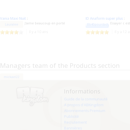
Vania Maxi Nuit
:
ID Anaform super plus
:
J'aime beaucoup en porté
Essayer c es
Lauralee
Bb40pourdady
Il y a 10 ans
Il y a 12 
Managers team of the Products section
mickael22
Informations
Guide de la communauté
A propos d'ABKingdom
Abonnements Premium
Publicité
Recrutement
Bannières