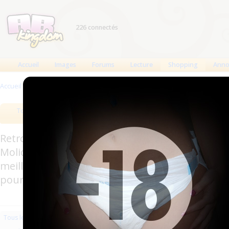
226 connectés
Accueil
Images
Forums
Lecture
Shopping
Anno
Accueil
>
Produits
>
Couches à usage unique
>
Couches anatomiques
Tous les produits
Meilleurs produits
Bout
Retrouverez sur cette page les meilleures couc
Molicare, Comficare, Confiance, Depend, Attends
meilleurs produits aussi bien pour les fétichis
pour l'incontinence.
Les plus récents
Trier par nom
Les 
Tous les produits