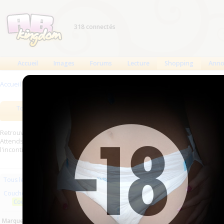
318 connectés
Accueil
Images
Forums
Lecture
Shopping
Anno
Accueil
>
Produits
>
Couches à usage unique
>
Couches anatomiques
Tous les produits
Meilleurs produits
Bout
Retrouverez sur cette page les meilleures couches (Tena, Abena, Molicare,
Attends, Bambino...) et les meilleurs produits aussi bien pour les fétichist
l'incontinence.
Les plus récents
Trier par nom
Les 
Tous les produits
Couches à usage unique
ID Anaform super
Couches anatomiques
plu...
Marques :