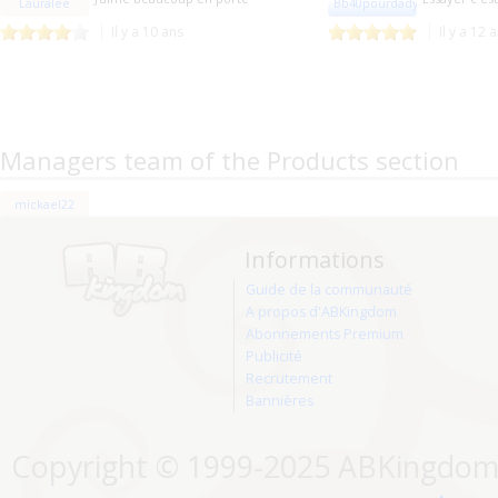
Lauralee
Bb40pourdady
Il y a 10 ans
Il y a 12 
Managers team of the Products section
mickael22
Informations
Guide de la communauté
A propos d'ABKingdom
Abonnements Premium
Publicité
Recrutement
Bannières
Copyright © 1999-2025 ABKingdom. 