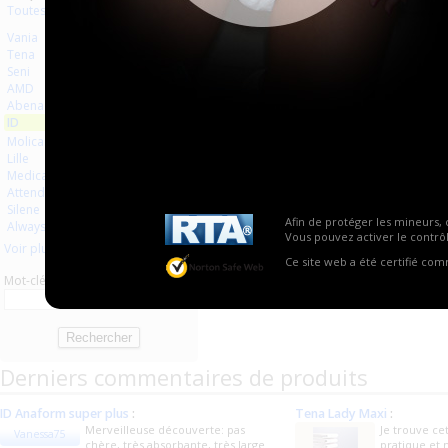
Toutes les marques
Vania
Tena
Seni
AMD
Abena
ID
Molicare
Lille
Medicare
3
2
Attends
Silene
Afin de protéger les mineurs, 
Always
Vous pouvez activer le contrôl
Voir plus
Ce site web a été certifié co
Mot-clé
Derniers commentaires de produits
ID Anaform super plus
:
Tena Lady Maxi
:
Merveilleuse découverte: pas
Je trouve cet
Vanessa75
chère, très absorbante, très large
pratique et