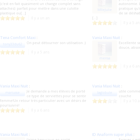
(c'est en fait quasiment un change complet sans
autonomie. 
attaches): parfait pour mettre dans une culotte
pratique qu'
MlleJulie
plastique ou[...]
de se déshabi
Il y a un an
[...]
Il y a 5 a
Tena Comfort Maxi
:
Vania Maxi Nuit
:
On peut détourner son utilisation ;)
Excellente s
tony33du62
douce, absor
Il y a 5 ans
mensa
Il y a 6 a
Vania Maxi Nuit
:
Vania Maxi Nuit
:
Je demande a mes élèves de porté
utile comme
mariusse
laglobule
ce type de serviettes pour se sentir
couche
femme!Un retour très particulier avec un désirs de
Il y a 10 
poursuivre!
Il y a 6 ans
Vania Maxi Nuit
:
ID Anaform super plus
:
J'aime beaucoup en porté
Essayer c es