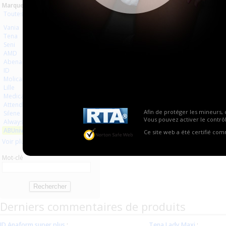
Marques :
Toutes les marques
Vania
Tena
Seni
AMD
Abena
ID
Molicare
Lille
Medicare
Attends
Afin de protéger les mineurs, 
Silene
Vous pouvez activer le contrôl
Always
ABUniverse
Ce site web a été certifié co
Voir plus
Mot-clé
Derniers commentaires de produits
ID Anaform super plus
:
Tena Lady Maxi
: