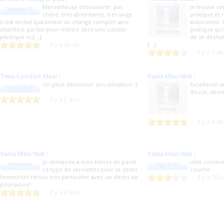
Merveilleuse découverte: pas
Je trouve cet
Vanessa75
chère, très absorbante, très large
pratique et
(c'est en fait quasiment un change complet sans
autonomie. 
attaches): parfait pour mettre dans une culotte
pratique qu'
MlleJulie
plastique ou[...]
de se déshabi
Il y a un an
[...]
Il y a 5 a
Tena Comfort Maxi
:
Vania Maxi Nuit
:
On peut détourner son utilisation ;)
Excellente s
tony33du62
douce, absor
Il y a 5 ans
mensa
Il y a 6 a
Vania Maxi Nuit
:
Vania Maxi Nuit
:
Je demande a mes élèves de porté
utile comme
mariusse
laglobule
ce type de serviettes pour se sentir
couche
femme!Un retour très particulier avec un désirs de
Il y a 10 
poursuivre!
Il y a 6 ans