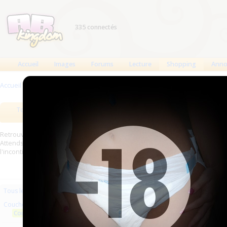
335 connectés
Accueil
Images
Forums
Lecture
Shopping
Anno
Accueil
>
Produits
>
Couches à usage unique
>
Couches anatomiques
Tous les produits
Meilleurs produits
Bout
Retrouverez sur cette page les meilleures couches (Tena, Abena, Molicare,
Attends, Bambino...) et les meilleurs produits aussi bien pour les fétichist
l'incontinence.
Les plus récents
Trier par nom
Les 
Tous les produits
Couches à usage unique
Aucun produit trouvé.
Couches anatomiques