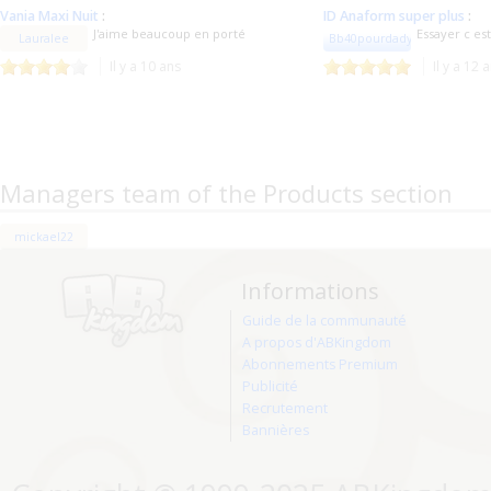
Vania Maxi Nuit
:
ID Anaform super plus
:
J'aime beaucoup en porté
Essayer c es
Lauralee
Bb40pourdady
Il y a 10 ans
Il y a 12 
Managers team of the Products section
mickael22
Informations
Guide de la communauté
A propos d'ABKingdom
Abonnements Premium
Publicité
Recrutement
Bannières