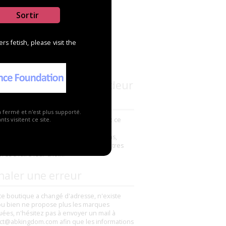
Sortir
s fetish, please visit the
s connaissez ce revendeur
a fermé et n'est plus supporté.
avez déjà commandé un produit chez ce
ts visitent ce site.
deur ? N'hésitez pas à ajouter un
ntaire pour partager vos impressions,
s ou mauvaises, elles aideront les autres
es à faire leur choix.
naler une erreur
tte boutique a changé d'adresse, n'existe
ou bien ne propose plus les marques
uées, n'hésitez pas à envoyer un mail à
ct@abkingdom.com afin que les informations