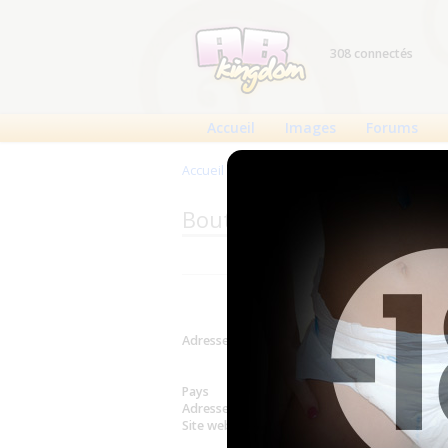
308 connectés
Accueil
Images
Forums
Accueil
>
Produits
>
Boutiques
>
Autonomie 
Boutique : Autonomie et 
Adresse
5, rue Barr
1 Rue Louis
Voir sur la 
Pays
France
Adresse email
autonomie
Site web
http://ww