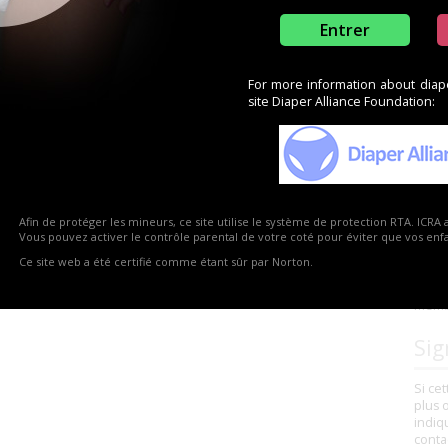
utonomie et Santé
Entrer
For more information about diaper
site Diaper Alliance Foundation:
Vou
?
Afin de protéger les mineurs, ce site utilise le système de protection RTA. ICRA 
Vous 
Vous pouvez activer le contrôle parental de votre coté pour éviter que vos enfan
reven
Ce site web a été certifié comme étant sûr par Norton.
comme
bonne
membr
Sig
Si ce
plus 
indiq
conta