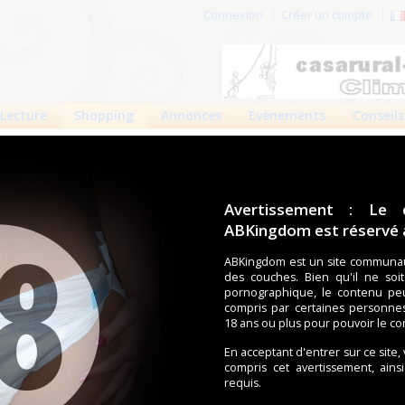
Connexion
Créer un compte
Lecture
Shopping
Annonces
Evènements
Conseils
et Santé
Santé
Avertissement : Le 
ABKingdom est réservé a
Informations mises à jour le 31 mai 2012
3348 vues
ABKingdom est un site communau
des couches. Bien qu'il ne soi
pornographique, le contenu pe
ouin - BP 90798 - 42951 Saint-Etienne Cedex 1
compris par certaines personne
 - 69003 Lyon
18 ans ou plus pour pouvoir le co
carte
En acceptant d'entrer sur ce site,
compris cet avertissement, ains
.sante69@wanadoo.fr
requis.
w.autonomieetsante.com/