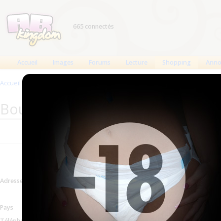
665 connectés
Accueil
Images
Forums
Lecture
Shopping
Anno
Accueil
>
Produits
>
Boutiques
>
Pharmacie de Pouvourville (fermé ?)
Boutique : Pharmacie de Pouvourvi
Informations mises à jour le 23 mai 2012
Adresse
13 rue Berthe Morisot - 3
Voir sur la carte
Pays
France
Téléphone