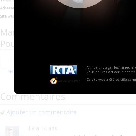
05 61 21 63 66
Adresse email
pharmaciepouvourville@per
Site web
http://www.pharmapyrene
Marques proposées par Pharmaci
Pouvourville (fermé ?)
Afin de protéger les mineurs, 
Molicare
Vous pouvez activer le contrôl
Ce site web a été certifié co
Commentaires
Ajouter un commentaire
Il y a 14 ans