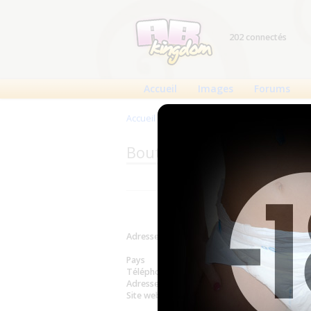
202 connectés
Accueil
Images
Forums
Accueil
>
Produits
>
Boutiques
>
Windelliebh
Boutique : Windelliebhab
Adresse
IT-Concept
Voir sur la 
Pays
Allema
Téléphone
033971 60
Adresse email
it-concep
Site web
http://www