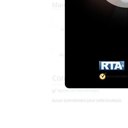
Marques proposées par W
Abena
Happy
Mediset
Seni
Commentaires
Ajouter un commentaire
Aucun commentaire pour cette boutique.