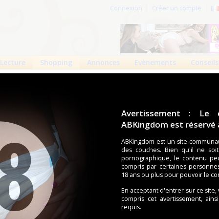
Connexion
Créer un compte
Lecture
Shopping
Annonces
Evènements
Conseils
aber (ITConcept)
er (ITConcept)
Avertissement : Le 
ABKingdom est réservé a
Informations mises à jour le 2 juin 2012
4777 vues
ABKingdom est un site communau
des couches. Bien qu'il ne soi
pornographique, le contenu pe
 Danny Hausmann - Plothostraße 5 - D-16866 Kyritz
compris par certaines personne
carte
18 ans ou plus pour pouvoir le co
gne
En acceptant d'entrer sur ce site,
904
compris cet avertissement, ains
t@web.de
requis.
.windelliebhaber.de/