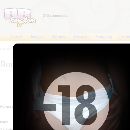
215 connectés
Accueil
Images
Forums
Lecture
Shopping
Anno
Accueil
>
Produits
>
Boutiques
>
Parapharmacie Facile (Fermé ?)
Boutique : Parapharmacie Facile 
Informations mises à
Adresse
14 bis, rue Roger Salengr
Voir sur la carte
Pays
France
Téléphone