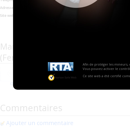
03 21 20 10 42
Adresse email
pharmaciedescites@gmail
Site web
http://www.parapharmaci
facile.net/index.php?
page=shop.browse&categ
Marques proposées par Paraphar
(Fermé ?)
Afin de protéger les mineurs, 
Vous pouvez activer le contrôl
Ce site web a été certifié co
Cline
Tena
Commentaires
Ajouter un commentaire