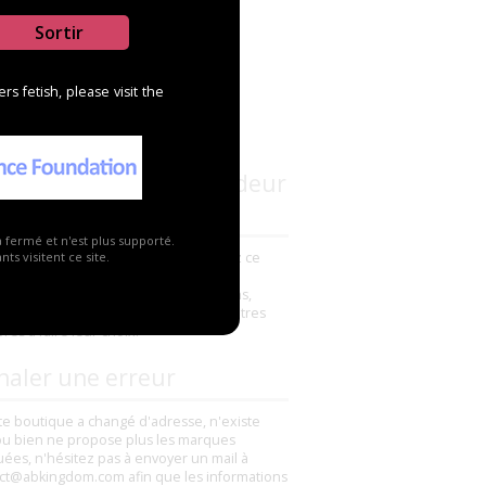
Sortir
s fetish, please visit the
s connaissez ce revendeur
a fermé et n'est plus supporté.
avez déjà commandé un produit chez ce
ts visitent ce site.
deur ? N'hésitez pas à ajouter un
ntaire pour partager vos impressions,
s ou mauvaises, elles aideront les autres
es à faire leur choix.
naler une erreur
tte boutique a changé d'adresse, n'existe
ou bien ne propose plus les marques
uées, n'hésitez pas à envoyer un mail à
ct@abkingdom.com afin que les informations