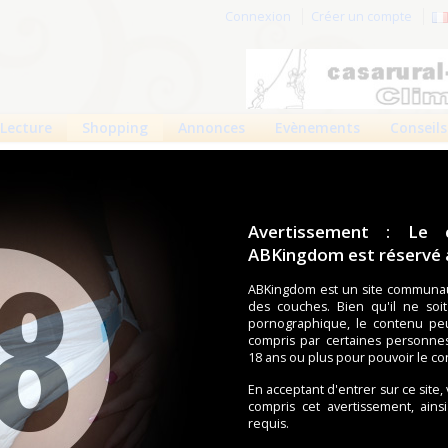
Connexion
Créer un compte
Lecture
Shopping
Annonces
Evènements
Conseils
mecare Products
are Products
Avertissement : Le 
ABKingdom est réservé a
Informations mises à jour le 18 janv. 2014
2832 vues
ABKingdom est un site communau
des couches. Bien qu'il ne soi
pornographique, le contenu pe
ends Parkway #155 - Eureka, MO 63025
compris par certaines personne
carte
18 ans ou plus pour pouvoir le co
nis
En acceptant d'entrer sur ce site,
1692
compris cet avertissement, ains
lityhomecareproducts.com
requis.
.qualityhomecareproducts.com/