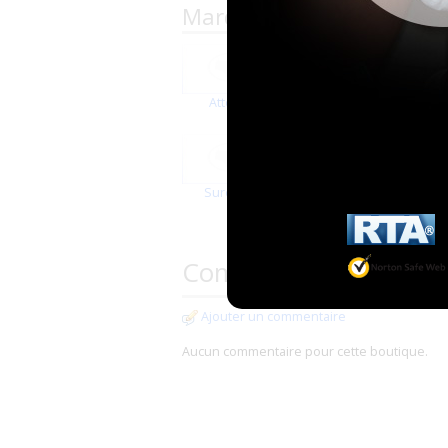
Marques proposées par Q
Attends
Depend
SureCare
Tena
T
Commentaires
Ajouter un commentaire
Aucun commentaire pour cette boutique.