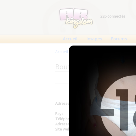
226 connectés
Accueil
Images
Forums
Accueil
>
Produits
>
Boutiques
>
Quality Ho
Boutique : Quality Homec
Adresse
54 The Leg
Voir sur la 
Pays
États-U
Téléphone
1 866 822 
Adresse email
store@qua
Site web
http://www