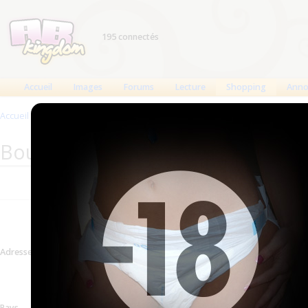
195 connectés
Accueil
Images
Forums
Lecture
Shopping
Anno
Accueil
>
Produits
>
Boutiques
>
1-800 Wheelchair
Boutique : 1-800 Wheelchair
Informations mises à 
Adresse
320 Roebling Street, Suite
York 11211
Voir sur la carte
Pays