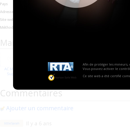
Pays
Canada
Adresse email
acms@acmedi.com
Site web
http://www.acmedi.com/
Méthodes de paiement
Paypal, Espèces
Marques proposées par AC Medica
Afin de protéger les mineurs, 
Vous pouvez activer le contrôl
AC Medicals
Supplies
Ce site web a été certifié co
Commentaires
Ajouter un commentaire
Il y a 6 ans
littleSarah