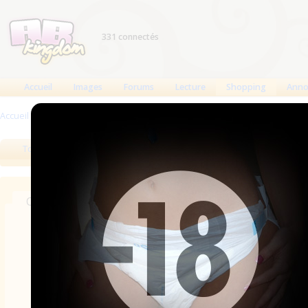
331 connectés
Accueil
Images
Forums
Lecture
Shopping
Anno
Accueil
>
Produits
>
Boutiques
Tous les produits
Meilleurs produits
Bout
Chercher dans les revendeurs
Nom
Catégories
Pays
Marque
Ville/Adresse
A