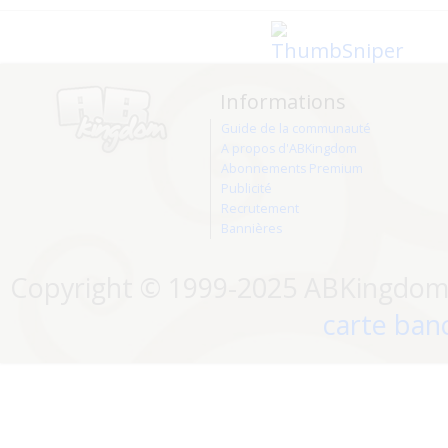
Informations
Guide de la communauté
A propos d'ABKingdom
Abonnements Premium
Publicité
Recrutement
Bannières
Copyright © 1999-2025 ABKingdom. 
carte banc