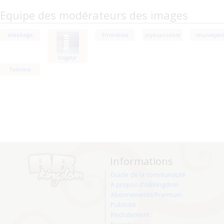
Equipe des modérateurs des images
AlexAegis
Emeraldia
joyeuxcookie
lesurveyan
bogatyr
Tolerare
Informations
Guide de la communauté
A propos d'ABKingdom
Abonnements Premium
Publicité
Recrutement