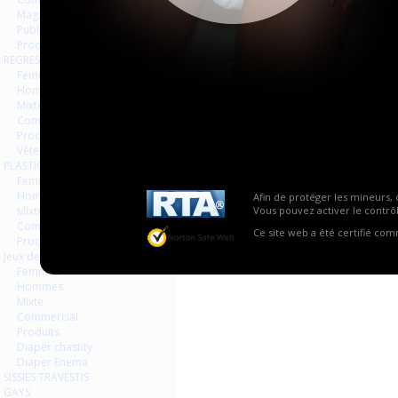
Magazines Livres
Publicités
Produits
REGRESSION AGEPLAYER
Femmes
Hommes
Mixte
Commercial
Produits
Vêtements
PLASTIQUE LATEX
Femmes
Hommes
Afin de protéger les mineurs, 
Mixte
Vous pouvez activer le contrôl
Commercial
Ce site web a été certifié co
Produits
Jeux de contraintes
Femmes
Hommes
Mixte
Commercial
Produits
Diaper chastity
Diaper Enema
SISSIES TRAVESTIS
GAYS