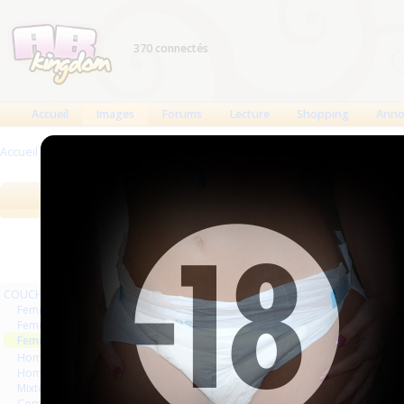
370 connectés
Accueil
Images
Forums
Lecture
Shopping
Anno
Accueil
>
Images
>
COUCHES
>
Femmes vintage
Images
Meilleures des 90 jours
Meilleure
COUCHES
Femmes
Femmes séries et rafales
Femmes vintage
Hommes séries et rafales
Hommes
Mixte
Commercial