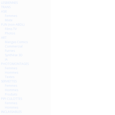
LESBIENNES
TRANS
ASIE
Femmes
Mixte
FUN (non-ABDL)
Films TV
Photos
ART
Mangas Comics
Commercial
Furries
Synthèse 3D
IA
PHOTOMONTAGES
Femmes
Hommes
Textes
SERVIETTES
Femmes
Hommes
Produits
PIPI CULOTTES
Femmes
Hommes
INCLASSABLES