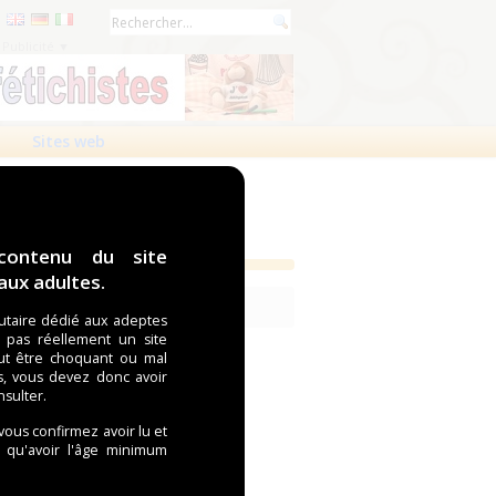
Publicité ▼
Sites web
Mises à jour
contenu du site
ux adultes.
rage :
Contenu explicite caché
taire dédié aux adeptes
t pas réellement un site
ut être choquant ou mal
s, vous devez donc avoir
nsulter.
 vous confirmez avoir lu et
i qu'avoir l'âge minimum