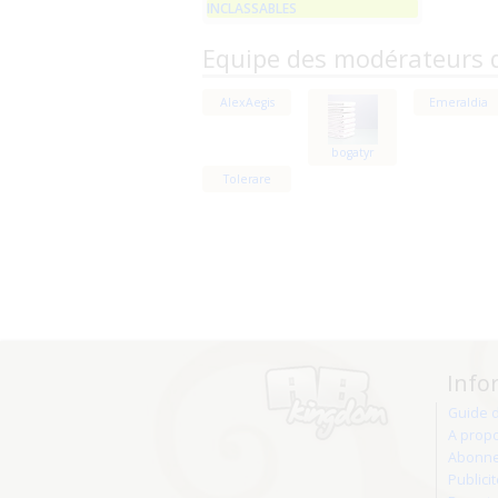
INCLASSABLES
Equipe des modérateurs 
AlexAegis
Emeraldia
bogatyr
Tolerare
Info
Guide 
A prop
Abonne
Publici