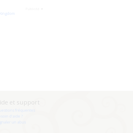
Publicité ▼
ide et support
uestions fréquentes
soin d'aide ?
gnaler un abus