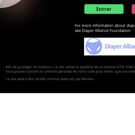
Entrer
For more information about diaper
site Diaper Alliance Foundation:
Afin de protéger les mineurs, ce site utilise le système de protection RTA. ICRA 
Vous pouvez activer le contrôle parental de votre coté pour éviter que vos enfan
Ce site web a été certifié comme étant sûr par Norton.