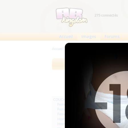
275 connectés
Accueil
Images
Forums
Accueil
>
Images
>
INCLASSABLES
Images
Meilleures 
COUCHES
Femmes
Femmes séries et rafales
Femmes vintage
Hommes séries et rafales
Hommes