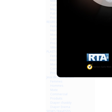
Mixte
Commercial
Magazines Livres
Publicités
Produits
REGRESSION AGEPLAYER
Femmes
Hommes
Mixte
Commercial
Produits
Vêtements
PLASTIQUE LATEX
Femmes
Hommes
Mixte
Commercial
Produits
Jeux de contraintes
Femmes
Hommes
Mixte
Commercial
Produits
Diaper chastity
Diaper Enema
SISSIES TRAVESTIS