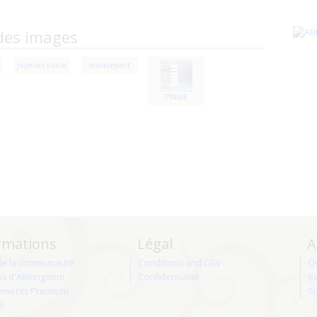
des images
joyeuxcookie
lesurveyant
PINKIE
rmations
Légal
A
de la communauté
Conditions and CGV
Q
os d'ABKingdom
Confidentialité
Be
ments Premium
Si
té