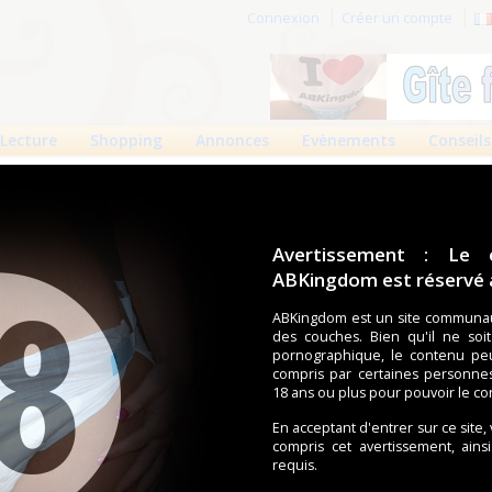
Connexion
Créer un compte
Lecture
Shopping
Annonces
Evènements
Conseils
des 90 jours
Meilleures absolues
Albums
Avertissement : Le 
ABKingdom est réservé a
Filt
ABKingdom est un site communau
des couches. Bien qu'il ne soi
pornographique, le contenu pe
compris par certaines personne
18 ans ou plus pour pouvoir le co
En acceptant d'entrer sur ce site,
compris cet avertissement, ains
requis.