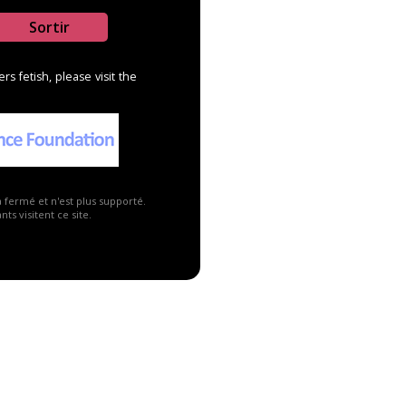
Sortir
s fetish, please visit the
a fermé et n'est plus supporté.
ts visitent ce site.