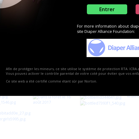
Entrer
For more information about diaper
site Diaper Alliance Foundation:
Afin de protéger les mineurs, ce site utilise le système de protection RTA. ICRA 
Vous pouvez activer le contrôle parental de votre coté pour éviter que vos enfan
Ce site web a été certifié comme étant sûr par Norton.