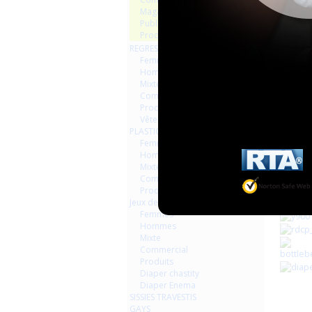
Magazines Livres
Publicités
Produits
REGRESSION AGEPLAYER
Femmes
Hommes
Mixte
Commercial
Produits
Vêtements
PLASTIQUE LATEX
Femmes
Hommes
Mixte
Commercial
Produits
Jeux de contraintes
Femmes
Hommes
Mixte
Commercial
Produits
Diaper chastity
Diaper Enema
SISSIES TRAVESTIS
GAYS