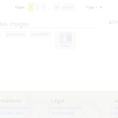
1
2
3
18
Suivant
Pages :
...
des images
joyeuxcookie
lesurveyant
PINKIE
rmations
Légal
A
de la communauté
Conditions and CGV
Q
os d'ABKingdom
Confidentialité
Be