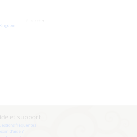
Publicité ▼
ide et support
uestions fréquentes
soin d'aide ?