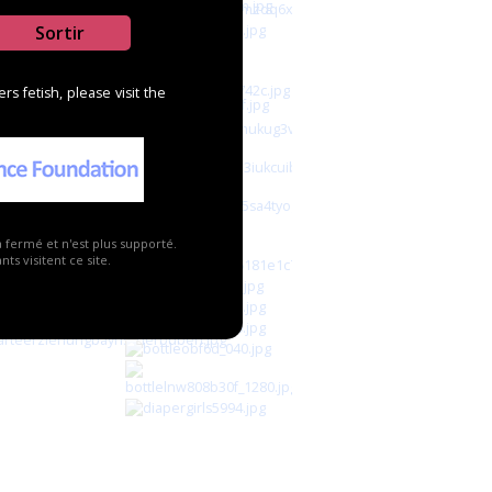
Sortir
s fetish, please visit the
a fermé et n'est plus supporté.
ts visitent ce site.