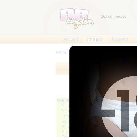
262 connectés
Accueil
Images
Forums
Accueil
>
Images
>
COUCHES
Images
Meilleures 
COUCHES
Femmes
Femmes séries et rafales
Femmes vintage
Hommes séries et rafales
Hommes
Mixte
Commercial