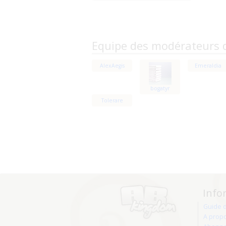
Equipe des modérateurs 
AlexAegis
Emeraldia
bogatyr
Tolerare
Info
Guide 
A prop