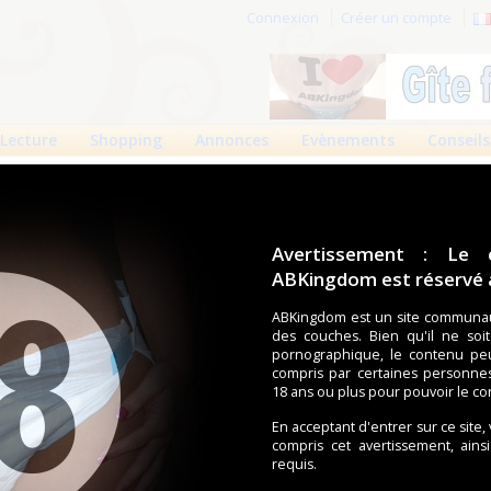
Connexion
Créer un compte
Lecture
Shopping
Annonces
Evènements
Conseils
des 90 jours
Meilleures absolues
Albums
Avertissement : Le 
ABKingdom est réservé a
Filt
ABKingdom est un site communau
des couches. Bien qu'il ne soi
pornographique, le contenu pe
1
2
compris par certaines personne
3
18
Suivant
Pages :
...
18 ans ou plus pour pouvoir le co
En acceptant d'entrer sur ce site,
compris cet avertissement, ains
requis.