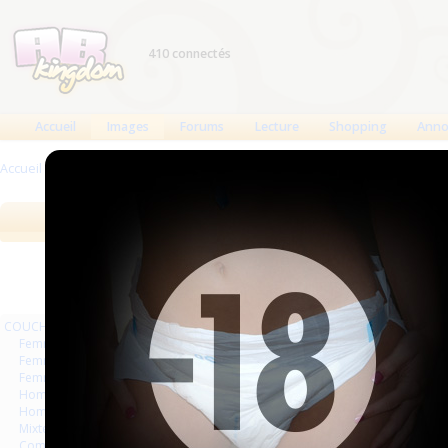
410 connectés
Accueil
Images
Forums
Lecture
Shopping
Anno
Accueil
>
Images
>
PLASTIQUE LATEX
>
Femmes
Images
Meilleures des 90 jours
Meilleure
COUCHES
Pages
Femmes
Femmes séries et rafales
Femmes vintage
Hommes séries et rafales
Hommes
Mixte
Commercial