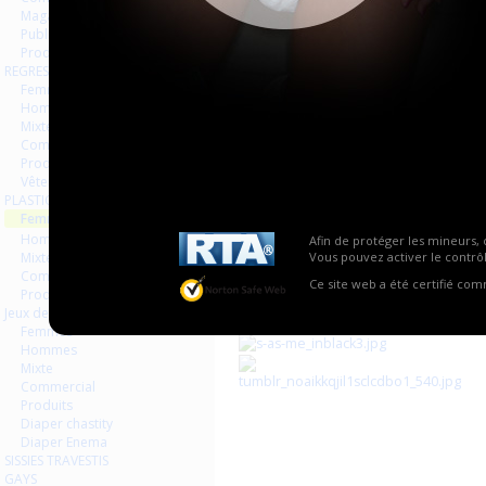
Magazines Livres
Publicités
Produits
REGRESSION AGEPLAYER
Femmes
Hommes
Mixte
Commercial
Produits
Vêtements
PLASTIQUE LATEX
Femmes
Hommes
Afin de protéger les mineurs, 
Mixte
Vous pouvez activer le contrôl
Commercial
Ce site web a été certifié co
Produits
Jeux de contraintes
Femmes
Hommes
Mixte
Commercial
Produits
Diaper chastity
Diaper Enema
SISSIES TRAVESTIS
GAYS