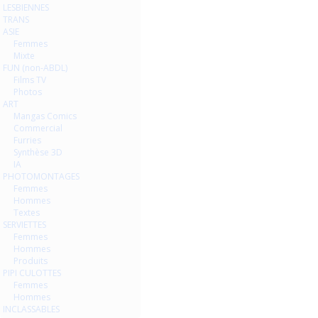
LESBIENNES
TRANS
ASIE
Femmes
Mixte
FUN (non-ABDL)
Films TV
Photos
ART
Mangas Comics
Commercial
Furries
Synthèse 3D
IA
PHOTOMONTAGES
Femmes
Hommes
Textes
SERVIETTES
Femmes
Hommes
Produits
PIPI CULOTTES
Femmes
Hommes
INCLASSABLES