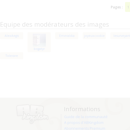
1
Pages :
Equipe des modérateurs des images
AlexAegis
Emeraldia
joyeuxcookie
lesurveyan
bogatyr
Tolerare
Informations
Guide de la communauté
A propos d'ABKingdom
Abonnements Premium