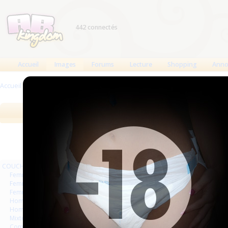
442 connectés
Accueil
Images
Forums
Lecture
Shopping
Anno
Accueil
>
Images
>
COUCHES
>
Magazines Livres
Images
Meilleures des 90 jours
Meilleure
COUCHES
Femmes
Femmes séries et rafales
Femmes vintage
Hommes séries et rafales
Hommes
Mixte
Commercial