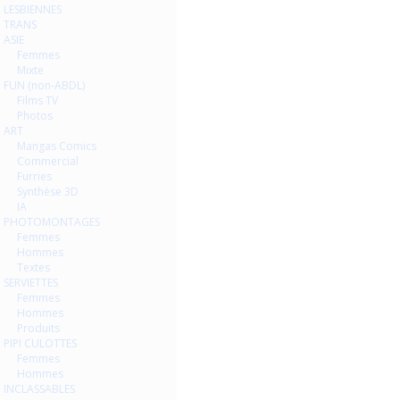
LESBIENNES
TRANS
ASIE
Femmes
Mixte
FUN (non-ABDL)
Films TV
Photos
ART
Mangas Comics
Commercial
Furries
Synthèse 3D
IA
PHOTOMONTAGES
Femmes
Hommes
Textes
SERVIETTES
Femmes
Hommes
Produits
PIPI CULOTTES
Femmes
Hommes
INCLASSABLES