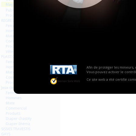
Magazines Livres
Publicités
Produits
REGRESSION AGEPLAYER
Femmes
Hommes
Mixte
Commercial
Produits
Vêtements
PLASTIQUE LATEX
Femmes
Hommes
Afin de protéger les mineurs, 
Mixte
Vous pouvez activer le contrôl
Commercial
Ce site web a été certifié co
Produits
Jeux de contraintes
Femmes
Hommes
Mixte
Commercial
Produits
Diaper chastity
Diaper Enema
SISSIES TRAVESTIS
GAYS