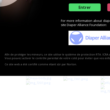
Entrer
For more information about diaper
site Diaper Alliance Foundation:
Afin de protéger les mineurs, ce site utilise le système de protection RTA. ICRA 
Vous pouvez activer le contrôle parental de votre coté pour éviter que vos enfan
Ce site web a été certifié comme étant sûr par Norton.