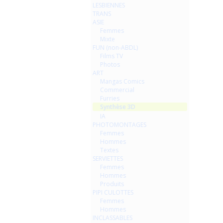
LESBIENNES
TRANS
ASIE
Femmes
Mixte
FUN (non-ABDL)
Films TV
Photos
ART
Mangas Comics
Commercial
Furries
Synthèse 3D
IA
PHOTOMONTAGES
Femmes
Hommes
Textes
SERVIETTES
Femmes
Hommes
Produits
PIPI CULOTTES
Femmes
Hommes
INCLASSABLES