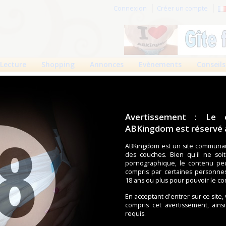
Connexion
Créer un compte
Lecture
Shopping
Annonces
Evènements
Conseils
des 90 jours
Meilleures absolues
Albums
Avertissement : Le 
ABKingdom est réservé a
Filt
ABKingdom est un site communau
des couches. Bien qu'il ne soi
pornographique, le contenu pe
1
2
compris par certaines personne
3
23
Suivant
Pages :
...
18 ans ou plus pour pouvoir le co
En acceptant d'entrer sur ce site,
compris cet avertissement, ains
requis.