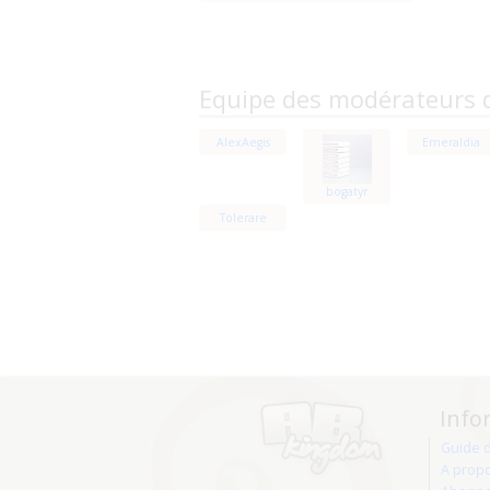
Equipe des modérateurs 
AlexAegis
Emeraldia
bogatyr
Tolerare
Info
Guide 
A prop