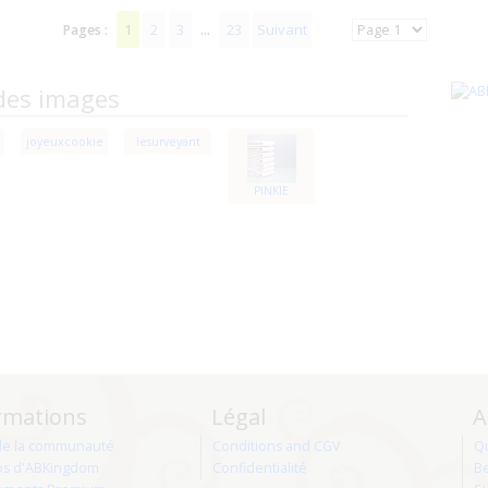
1
2
3
23
Suivant
Pages :
...
des images
joyeuxcookie
lesurveyant
PINKIE
rmations
Légal
A
de la communauté
Conditions and CGV
Q
os d'ABKingdom
Confidentialité
Be