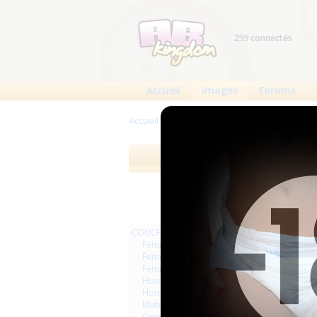
259 connectés
Accueil
Images
Forums
Accueil
>
Images
>
ART
>
Synthèse 3D
Images
Meilleures 
COUCHES
Femmes
Femmes séries et rafales
Femmes vintage
Hommes séries et rafales
Hommes
Mixte
Commercial