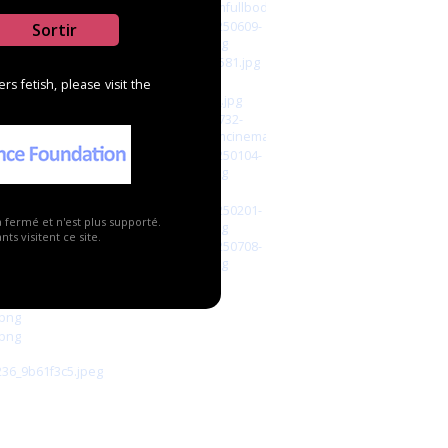
Sortir
s fetish, please visit the
a fermé et n'est plus supporté.
ts visitent ce site.