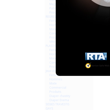
Magazines Livres
Publicités
Produits
REGRESSION AGEPLAYER
Femmes
Hommes
Mixte
Commercial
Produits
Vêtements
PLASTIQUE LATEX
Femmes
Hommes
Mixte
Commercial
Produits
Jeux de contraintes
Femmes
Hommes
Mixte
Commercial
Produits
Diaper chastity
Diaper Enema
SISSIES TRAVESTIS
GAYS