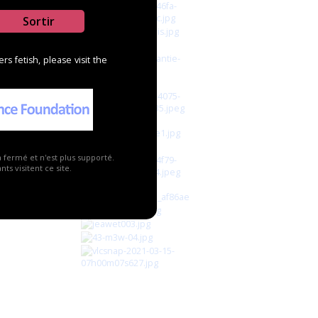
Sortir
s fetish, please visit the
a fermé et n'est plus supporté.
ts visitent ce site.