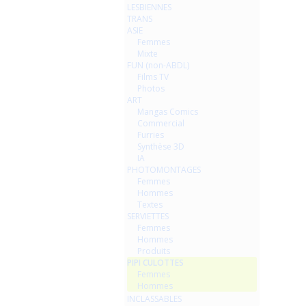
LESBIENNES
TRANS
ASIE
Femmes
Mixte
FUN (non-ABDL)
Films TV
Photos
ART
Mangas Comics
Commercial
Furries
Synthèse 3D
IA
PHOTOMONTAGES
Femmes
Hommes
Textes
SERVIETTES
Femmes
Hommes
Produits
PIPI CULOTTES
Femmes
Hommes
INCLASSABLES