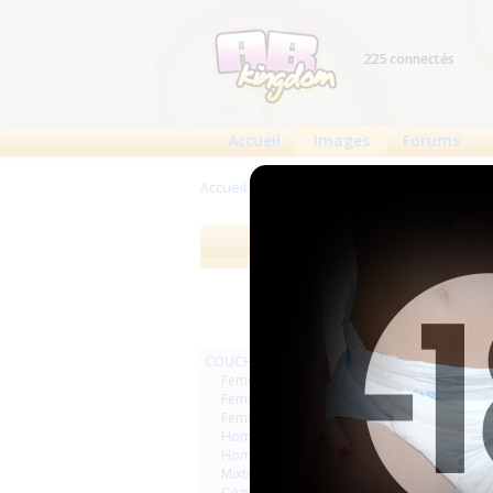
225 connectés
Accueil
Images
Forums
Accueil
>
Images
>
PIPI CULOTTES
Images
Meilleures 
COUCHES
Femmes
Femmes séries et rafales
Femmes vintage
Hommes séries et rafales
Hommes
Mixte
Commercial