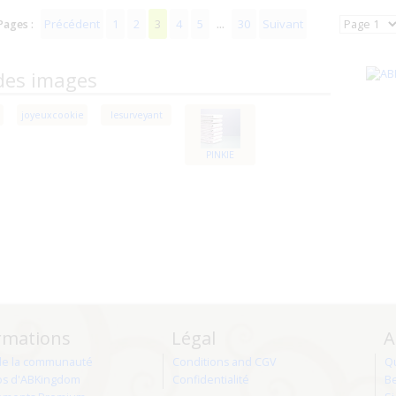
Précédent
1
2
3
4
5
30
Suivant
Pages :
...
des images
joyeuxcookie
lesurveyant
PINKIE
rmations
Légal
A
de la communauté
Conditions and CGV
Q
os d'ABKingdom
Confidentialité
Be