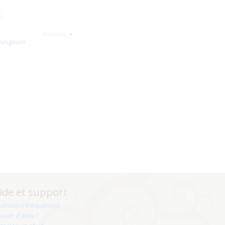
Publicité ▼
ide et support
uestions fréquentes
soin d'aide ?