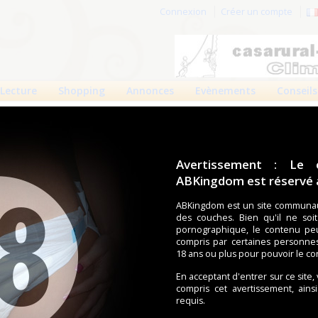
Connexion
Créer un compte
Lecture
Shopping
Annonces
Evènements
Conseils
des 90 jours
Meilleures absolues
Albums
Avertissement : Le 
ABKingdom est réservé a
Filt
ABKingdom est un site communau
des couches. Bien qu'il ne soi
pornographique, le contenu pe
Précédent
1
2
compris par certaines personne
3
4
5
30
Suivant
Pages :
...
18 ans ou plus pour pouvoir le co
En acceptant d'entrer sur ce site,
compris cet avertissement, ains
requis.