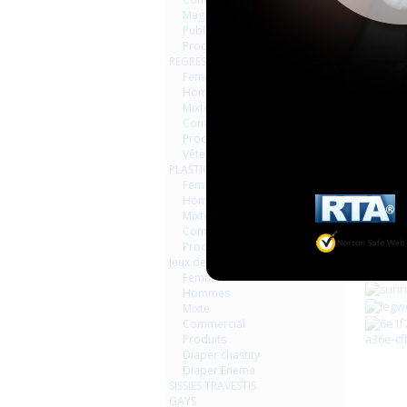
Magazines Livres
Publicités
Produits
REGRESSION AGEPLAYER
Femmes
Hommes
Mixte
Commercial
Produits
Vêtements
PLASTIQUE LATEX
Femmes
Hommes
Mixte
Commercial
Produits
Jeux de contraintes
Femmes
Hommes
Mixte
Commercial
Produits
Diaper chastity
Diaper Enema
SISSIES TRAVESTIS
GAYS