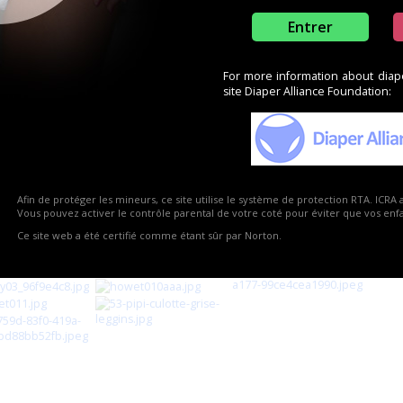
Entrer
For more information about diaper
site Diaper Alliance Foundation:
Afin de protéger les mineurs, ce site utilise le système de protection RTA. ICRA 
Vous pouvez activer le contrôle parental de votre coté pour éviter que vos enfan
Ce site web a été certifié comme étant sûr par Norton.