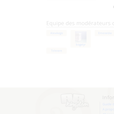
Equipe des modérateurs 
AlexAegis
Emeraldia
bogatyr
Tolerare
Info
Guide 
A prop