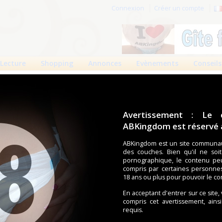
Connexion
Créer un compte
Lecture
Shopping
Annonces
Evènements
Conseils
mmes
des 90 jours
Meilleures absolues
Albums
Avertissement : Le 
ABKingdom est réservé a
Filt
ABKingdom est un site communau
des couches. Bien qu'il ne soi
pornographique, le contenu pe
Précédent
1
compris par certaines personne
2
3
4
38
Suivant
Pages :
...
18 ans ou plus pour pouvoir le co
En acceptant d'entrer sur ce site,
compris cet avertissement, ains
requis.