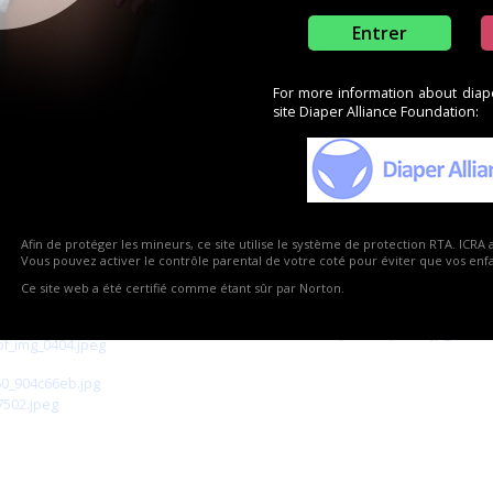
Entrer
For more information about diaper
site Diaper Alliance Foundation:
Afin de protéger les mineurs, ce site utilise le système de protection RTA. ICRA 
Vous pouvez activer le contrôle parental de votre coté pour éviter que vos enfan
Ce site web a été certifié comme étant sûr par Norton.