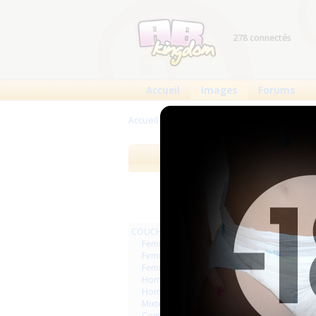
278 connectés
Accueil
Images
Forums
Accueil
>
Images
>
Jeux de contraintes
>
Ho
Images
Meilleures 
COUCHES
Femmes
Femmes séries et rafales
Femmes vintage
Hommes séries et rafales
Hommes
Mixte
Commercial