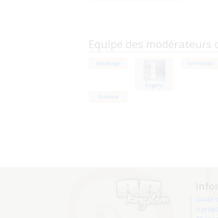
Equipe des modérateurs 
AlexAegis
Emeraldia
bogatyr
Tolerare
Info
Guide 
A prop