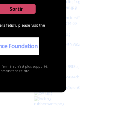
Sortir
s fetish, please visit the
a fermé et n'est plus supporté.
ts visitent ce site.