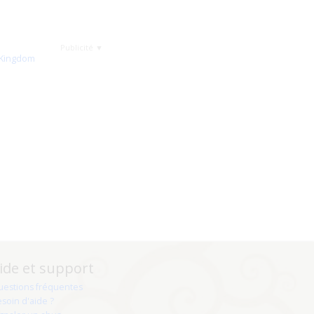
Publicité ▼
ide et support
uestions fréquentes
soin d'aide ?