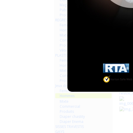
Magazines Livres
Publicités
Produits
REGRESSION AGEPLAYER
Femmes
Hommes
Mixte
Commercial
Produits
Vêtements
PLASTIQUE LATEX
Femmes
Hommes
Mixte
Commercial
Produits
Jeux de contraintes
Femmes
Hommes
Mixte
Commercial
Produits
Diaper chastity
Diaper Enema
SISSIES TRAVESTIS
GAYS