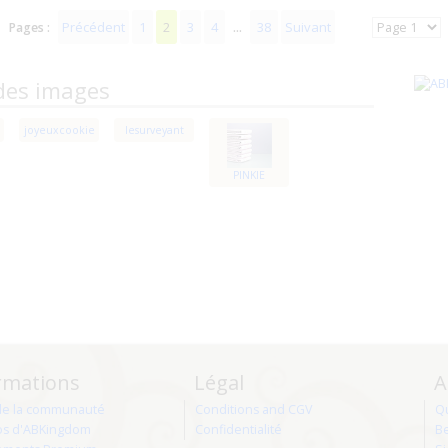
Précédent
1
2
3
4
38
Suivant
Pages :
...
des images
joyeuxcookie
lesurveyant
PINKIE
rmations
Légal
A
de la communauté
Conditions and CGV
Q
os d'ABKingdom
Confidentialité
Be