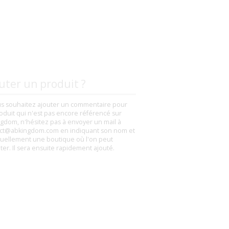
uter un produit ?
us souhaitez ajouter un commentaire pour
oduit qui n'est pas encore référencé sur
gdom, n'hésitez pas à envoyer un mail à
ct@abkingdom.com en indiquant son nom et
uellement une boutique où l'on peut
eter. Il sera ensuite rapidement ajouté.