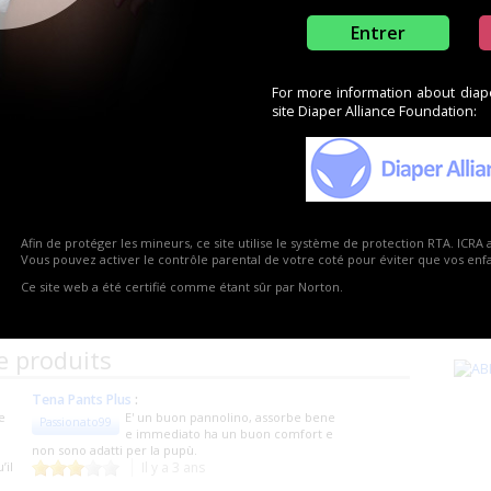
Entrer
For more information about diaper
site Diaper Alliance Foundation:
0
0
Afin de protéger les mineurs, ce site utilise le système de protection RTA. ICRA 
Vous pouvez activer le contrôle parental de votre coté pour éviter que vos enfan
Ce site web a été certifié comme étant sûr par Norton.
e produits
Tena Pants Plus
:
e
E' un buon pannolino, assorbe bene
Passionato99
e immediato ha un buon comfort e
non sono adatti per la pupù.
’il
Il y a 3 ans