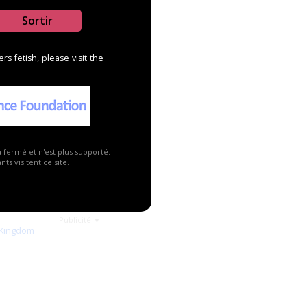
Sortir
s fetish, please visit the
a fermé et n'est plus supporté.
ts visitent ce site.
Publicité ▼