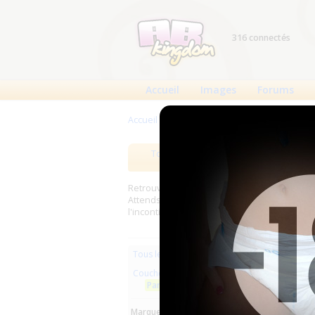
316 connectés
Accueil
Images
Forums
Accueil
>
Produits
>
Couches à usage uniqu
Tous les produits
Meilleurs
Retrouverez sur cette page les meilleures c
Attends, Bambino...) et les meilleurs produit
l'incontinence.
Les plus r
Tous les produits
Couches à usage unique
LilPa
Pants
Norm..
Marques :