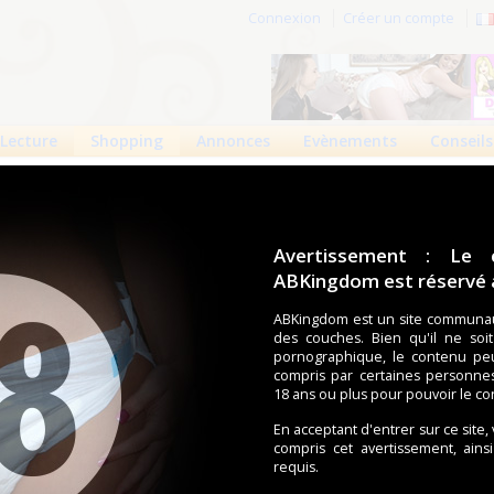
Connexion
Créer un compte
Lecture
Shopping
Annonces
Evènements
Conseils
e
>
Pants
 produits
Boutiques
Avertissement : Le 
ABKingdom est réservé a
ouches (Tena, Abena, Molicare, Comficare, Confiance, Depend,
s aussi bien pour les fétichistes des couches que pour
ABKingdom est un site communau
des couches. Bien qu'il ne soi
pornographique, le contenu pe
compris par certaines personne
écents
Trier par nom
Les préférés
18 ans ou plus pour pouvoir le co
nts Suprem
En acceptant d'entrer sur ce site,
compris cet avertissement, ains
.
requis.