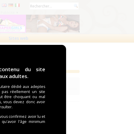
Publicité ▼
Sites web
contenu du site
ux adultes.
Voir les revendeurs de la marque Lille
taire dédié aux adeptes
t pas réellement un site
ut être choquant ou mal
s, vous devez donc avoir
nsulter.
 vous confirmez avoir lu et
i qu'avoir l'âge minimum