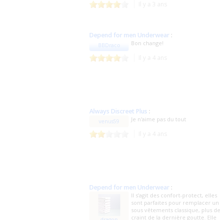
Il y a 3 ans
Depend for men Underwear
:
Bon change!
BBDraco
Il y a 4 ans
Always Discreet Plus
:
Je n'aime pas du tout
venus59
Il y a 4 ans
Depend for men Underwear
:
Il s’agit des confort-protect, elles
sont parfaites pour remplacer un
sous vêtements classique, plus d
craint de la dernière goutte. Elle
dragon