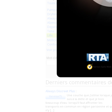
Toutes les marques
Pampers
DryNites
Always
Abena
Depend
Tena
Lille
Molicare
Confiance
Voir plus
Mot-clé
Derniers commentaires d
Always Discreet Plus
:
Une couche que j’utilise lorsque j
Vanessa75
suis à la diète et que je bois
beaucoup d’eau: lorsqu’il faut affronter les
transports en commun en région parisienne et qu
n’y [...]