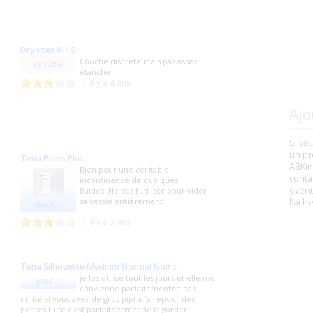
Drynites 8-15
:
Couche discrète mais pas assez
venus59
étanche
Il y a 4 ans
Ajo
Si vo
un pr
Tena Pants Plus
:
ABKin
Bien pour une véritable
conta
incontinence de quelques
évent
fluides..Ne pas l'utiliser pour vider
sa vessie entièrement
l'ach
flastico
Il y a 5 ans
Tena Silhouette Medium Normal Noir
:
je les utilise tout les jours et elle me
joueur
convienne parfaitementne pas
e
utilisé si vous avez de gros pipi a fairepour des
petites fuite c'est parfaitpermet de la garder