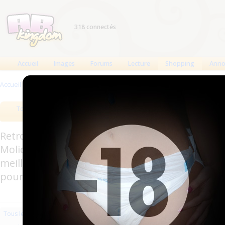
318 connectés
Accueil
Images
Forums
Lecture
Shopping
Anno
Accueil
>
Produits
>
Couches à usage unique
>
Pants
Tous les produits
Meilleurs produits
Bout
Retrouverez sur cette page les meilleures couc
Molicare, Comficare, Confiance, Depend, Attends
meilleurs produits aussi bien pour les fétichis
pour l'incontinence.
Les plus récents
Trier par nom
Les 
Tous les produits