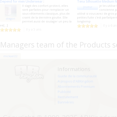
Depend for men Underwear
:
Tena Silhouette Medium N
Il s’agit des confort-protect, elles
je les utilise
joueur
sont parfaites pour remplacer un
convienne p
sous vêtements classique, plus de
utilisé si vous avez de gros 
craint de la dernière goutte. Elle
petites fuite c'est parfaitpe
dragon
permet aussi de soulager un peu la
longtemp
ve[...]
Il y a 6 a
Il y a 5 ans
Managers team of the Products s
mickael22
Informations
Guide de la communauté
A propos d'ABKingdom
Abonnements Premium
Publicité
Recrutement
Bannières