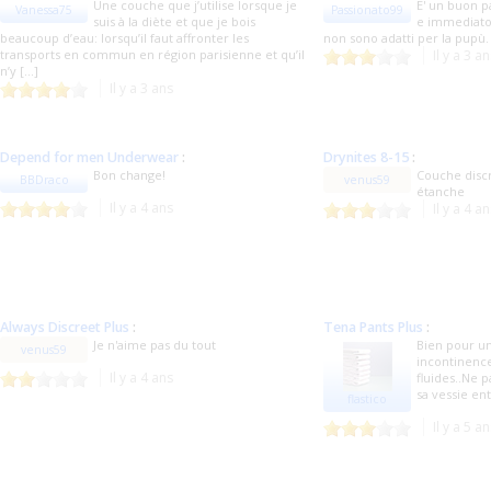
Une couche que j’utilise lorsque je
E' un buon p
Vanessa75
Passionato99
suis à la diète et que je bois
e immediato
beaucoup d’eau: lorsqu’il faut affronter les
non sono adatti per la pupù.
transports en commun en région parisienne et qu’il
Il y a 3 a
n’y [...]
Il y a 3 ans
Depend for men Underwear
:
Drynites 8-15
:
Bon change!
Couche discr
BBDraco
venus59
étanche
Il y a 4 ans
Il y a 4 a
Always Discreet Plus
:
Tena Pants Plus
:
Je n'aime pas du tout
Bien pour un
venus59
incontinenc
Il y a 4 ans
fluides..Ne p
sa vessie en
flastico
Il y a 5 a