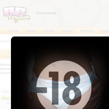
319 connectés
Accueil
Images
Forums
Lecture
Shopping
Anno
Accueil
>
Produits
>
Vêtements en latex
Tous les produits
Meilleurs produits
Bout
Retrouverez sur cette page les meilleures couches (Tena, Abena, Molicare,
Attends, Bambino...) et les meilleurs produits aussi bien pour les fétichist
l'incontinence.
Les plus récents
Trier par nom
Les 
Tous les produits
Vêtements en latex
Aucun produit trouvé.
Culottes latex