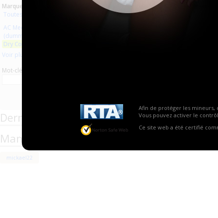
Marques :
Toutes les marques
AC Medicals Supplies
(dummy rubber clothes)
Dry Comfort
Voir plus
Mot-clé
Afin de protéger les mineurs, 
Derniers commentaires de produits
Vous pouvez activer le contrôl
Ce site web a été certifié co
Managers team of the Products section
mickael22