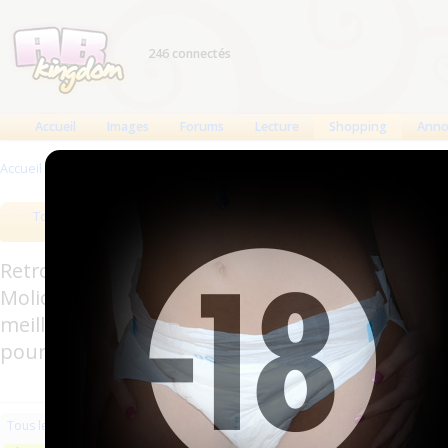
246 connectés
Accueil
Images
Forums
Lecture
Shopping
Anno
Accueil
>
Produits
>
Vêtements en latex
Tous les produits
Meilleurs produits
Bout
Retrouverez sur cette page les meilleures couc
Molicare, Comficare, Confiance, Depend, Attends
meilleurs produits aussi bien pour les fétichis
pour l'incontinence.
Les plus récents
Trier par nom
Les 
Tous les produits