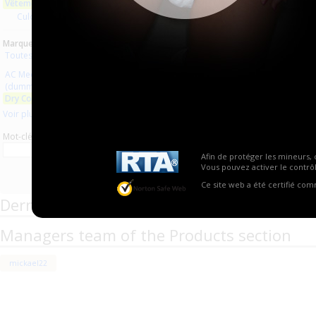
Vêtements en latex
Aucun produit trouvé.
Culottes latex
Marques :
Toutes les marques
AC Medicals Supplies
(dummy rubber clothes)
Dry Comfort
Voir plus
Mot-clé
Afin de protéger les mineurs, 
Vous pouvez activer le contrôl
Ce site web a été certifié co
Derniers commentaires de produits
Managers team of the Products section
mickael22