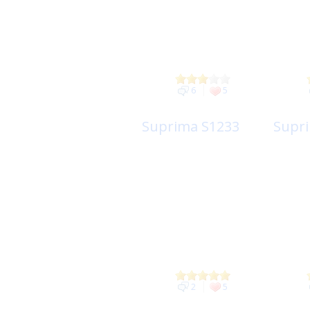
6
5
Suprima S1233
Supr
2
5