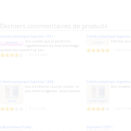
Derniers commentaires de produits
Culotte plastique Suprima 1311
:
Culotte plastique Suprima
Une culotte que je porte très
très bon pro
rainette
corine
regulièrement les nuits.Dommage
Il y a 2 a
qu'elles durcissent trop vite...
Il y a 2 mois
Culotte plastique Suprima 1249
:
Culotte plastique Suprima
tres tres bonne couche culotte. l a
Bon modèle 
plus belle a regarder. aussi a porter
pat34
Que01sissydl
Il y a 3 ans
Il y a 4 a
Laborantine Pirate
:
Suprima S1237
: