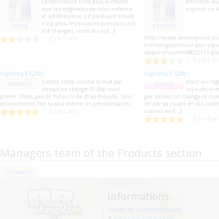
La fabrication n'est plus la même
Attention au
que les originales de mon enfance
express ce n
et adolescence. Le plastique clouté
n'est plus, les boutons pressions ont
bbbag
peepbra
été changés, reste la cou[...]
https://www.saveexpress.de
Il y a 5 ans
mehrweg/airoliver-pvc-slips
diapers/hosen/1482/2211-pvc-
Il y a 5 a
Suprima S1218
:
Suprima S1218
:
J'utilise cette culotte la nuit par
étant en rég
Diaper70
rainette
dessus un change ID Slip maxi
les nuits un
prime. Idéal, pas de fuites ni de drap mouillé. Seul
par dessus un change,le mo
inconvénient, fait quand même un peu transpirer.
de par sa coupe et son conf
Il y a 5 ans
cuisses.sou[...]
Il y a 6 a
Managers team of the Products section
mickael22
Informations
Guide de la communauté