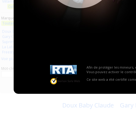
Vêtements en plastique
Culottes plastique
Culotte plastique
Culot
Marques :
Toutes les marques
ro...
Su...
Doux Baby
Gary Confort
Suprima
La Laborantine
Freestyle
Voir plus
Afin de protéger les mineurs, 
Mot-clé
Vous pouvez activer le contrôl
Ce site web a été certifié co
0
1
Doux Baby Claude
Gary 