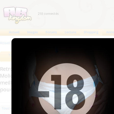
218 connectés
Accueil
Images
Forums
Lecture
Shopping
Anno
Accueil
>
Produits
>
Vêtements en plastique
>
Culottes plastique
Tous les produits
Meilleurs produits
Bout
Retrouverez sur cette page les meilleures couc
Molicare, Comficare, Confiance, Depend, Attends
meilleurs produits aussi bien pour les fétichis
pour l'incontinence.
Les plus récents
Trier par nom
Les 
Tous les produits