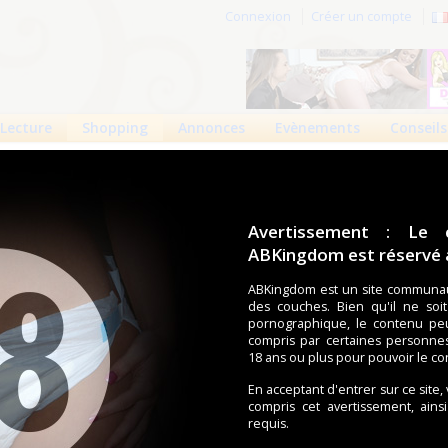
Connexion
Créer un compte
Lecture
Shopping
Annonces
Evènements
Conseils
rima S1218
ma : Suprima S1218
Avertissement : Le 
ABKingdom est réservé a
8
1
13863 vues
ABKingdom est un site communau
des couches. Bien qu'il ne soi
Culotte imperméable. Elastiques très large. Coutures
pornographique, le contenu pe
soudées en haute-fréquence.
compris par certaines personne
18 ans ou plus pour pouvoir le co
En acceptant d'entrer sur ce site,
compris cet avertissement, ains
 Suprima
requis.