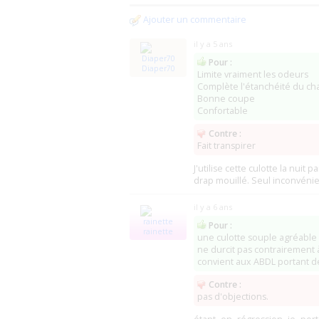
Kid Medical bed-wet
(22 LA LANDEC)
Farmaline
(Tongeren)
(0)
Ajouter un commentaire
Maree Medical
(Liempde)
il y a 5 ans
Pour :
Diaper70
Limite vraiment les odeurs
Complète l'étanchéité du c
Bonne coupe
Confortable
Contre :
Fait transpirer
J'utilise cette culotte la nuit
drap mouillé. Seul inconvéni
il y a 6 ans
Pour :
rainette
une culotte souple agréable 
ne durcit pas contrairement
convient aux ABDL portant d
Contre :
pas d'objections.