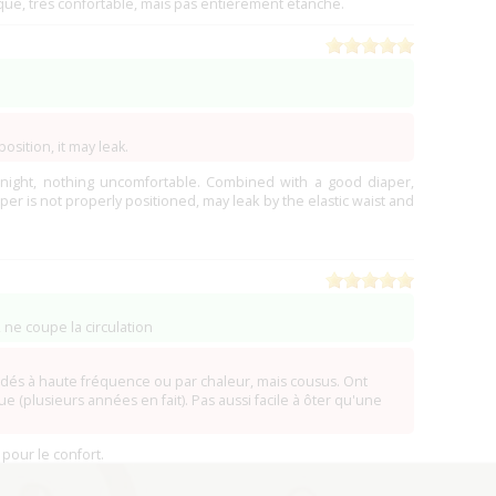
que, très confortable, mais pas entièrement étanche.
 position, it may leak.
e night, nothing uncomfortable. Combined with a good diaper,
iaper is not properly positioned, may leak by the elastic waist and
 ne coupe la circulation
udés à haute fréquence ou par chaleur, mais cousus. Ont
e (plusieurs années en fait). Pas aussi facile à ôter qu'une
pour le confort.