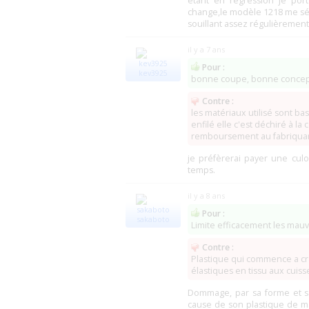
étant en régression je por
change,le modèle 1218 me séc
souillant assez régulièrement 
il y a 7 ans
Pour :
kev3925
bonne coupe, bonne concept
Contre :
les matériaux utilisé sont b
enfilé elle c'est déchiré à la
remboursement au fabriquant
je préfèrerai payer une cul
temps.
il y a 8 ans
Pour :
sakaboto
Limite efficacement les mauv
Contre :
Plastique qui commence a cr
élastiques en tissu aux cuiss
Dommage, par sa forme et sa 
cause de son plastique de ma