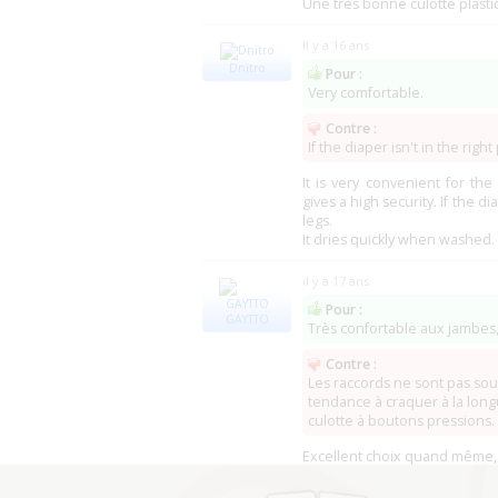
Une très bonne culotte plasti
il y a 16 ans
Dnitro
Pour :
Very comfortable.
Contre :
If the diaper isn't in the right
It is very convenient for th
gives a high security. If the d
legs.
It dries quickly when washed.
il y a 17 ans
Pour :
GAYTTO
Très confortable aux jambes,
Contre :
Les raccords ne sont pas so
tendance à craquer à la longu
culotte à boutons pressions.
Excellent choix quand même, 