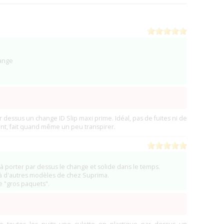
(3)
(2)
hange
 par dessus un change ID Slip maxi prime. Idéal, pas de fuites ni de
ent, fait quand même un peu transpirer.
à porter par dessus le change et solide dans le temps.
 à d'autres modèles de chez Suprima.
e "gros paquets".