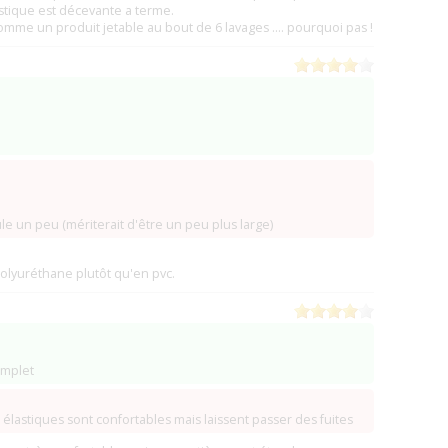
astique est décevante a terme.
 comme un produit jetable au bout de 6 lavages .... pourquoi pas !
oule un peu (mériterait d'être un peu plus large)
olyuréthane plutôt qu'en pvc.
omplet
 élastiques sont confortables mais laissent passer des fuites