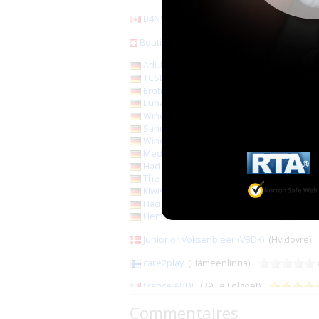
B4NS
(Boisbriand)
(22)
Boutique Fancy
(Basel)
(1)
AdultBaby Versand
(1)
TCSB
(Bindlach)
(1)
Erotik Shop Graba (Fermé ?)
(Saalfeld)
Eunaxis Medical
(Konstanz)
Windelnkaufen
(Bad Belzig)
SanumVitalis
(Reken)
(0)
Windelliebhaber (ITConcept)
(Kyritz)
Medicare by Britta Gabriel
(Berlin)
Hacis Inkosafe
(Finsterwalde)
The NetShop (fermé temporairement)
(M
Kiwisto
(Schieder-Schwalenberg)
Hacis Tidi-Versand
(Finsterwalde)
Hempel Inkontinenz Windel Shop
(Brau
Junior or Voksenbleer (VBDK)
(Hvidovre
care2play
(Hämeenlinna)
France ABDL
(29 Le Folgoët)
Sphere Santé
(78 Sartrouville)
Commentaires
France Incontinence (Vallée Incontinence