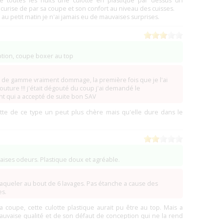
te toutes les nuits une culotte en plastique par dessus un
urise de par sa coupe et son confort au niveau des cuisses.
au petit matin je n'ai jamais eu de mauvaises surprises.
ion, coupe boxer au top
as de gamme vraiment dommage, la première fois que je l'ai
 couture !!! j'était dégouté du coup j'ai demandé le
 qui a accepté de suite bon SAV
otte de ce type un peut plus chère mais qu'elle dure dans le
aises odeurs. Plastique doux et agréable.
aqueler au bout de 6 lavages. Pas étanche a cause des
es.
coupe, cette culotte plastique aurait pu être au top. Mais a
uvaise qualité et de son défaut de conception qui ne la rend