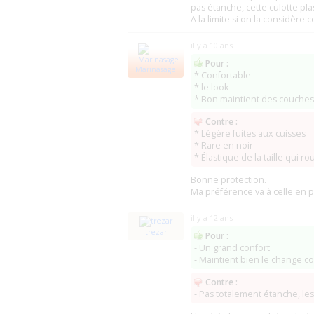
pas étanche, cette culotte pl
A la limite si on la considère
il y a 10 ans
Pour :
Marinasage
* Confortable
* le look
* Bon maintient des couches
Contre :
* Légère fuites aux cuisses
* Rare en noir
* Élastique de la taille qui r
Bonne protection.
Ma préférence va à celle en p
il y a 12 ans
trezar
Pour :
- Un grand confort
- Maintient bien le change c
Contre :
- Pas totalement étanche, les