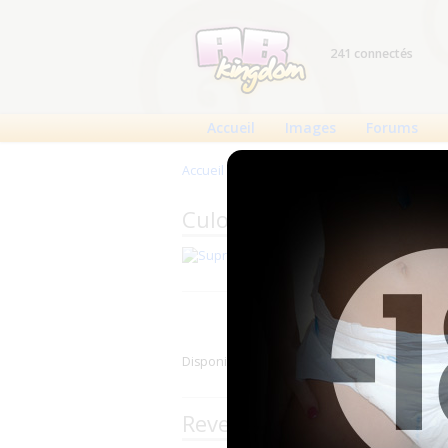
241 connectés
Accueil
Images
Forums
Accueil
>
Produits
>
Culottes plastique
>
Sup
Culottes plastique Supri
Fabricant : Suprima
Disponible en 14 couleurs.
Revendeurs de la marque