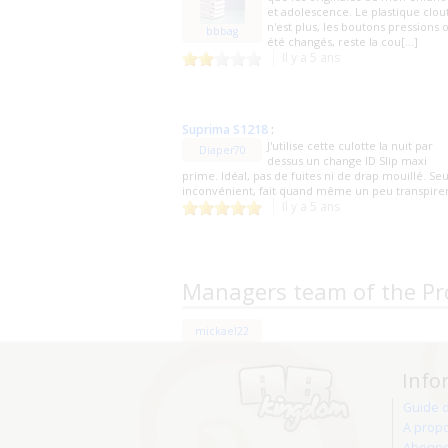
et adolescence. Le plastique clou
n'est plus, les boutons pressions 
bbbag
été changés, reste la cou[...]
Il y a 5 ans
Suprima S1218
:
J'utilise cette culotte la nuit par
Diaper70
dessus un change ID Slip maxi
prime. Idéal, pas de fuites ni de drap mouillé. Seu
inconvénient, fait quand même un peu transpirer
Il y a 5 ans
Managers team of the Pr
mickael22
Info
Guide 
A prop
Abonne