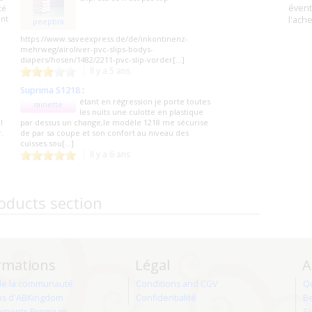
évent
té
ont
l'ach
peepbra
https://www.saveexpress.de/de/inkontinenz-
mehrweg/airoliver-pvc-slips-bodys-
diapers/hosen/1482/2211-pvc-slip-vorder[...]
Il y a 5 ans
Suprima S1218
:
étant en régression je porte toutes
rainette
les nuits une culotte en plastique
l
par dessus un change,le modèle 1218 me sécurise
.
de par sa coupe et son confort au niveau des
cuisses.sou[...]
Il y a 6 ans
oducts section
rmations
Légal
A
de la communauté
Conditions and CGV
Q
os d'ABKingdom
Confidentialité
Be
ments Premium
Si