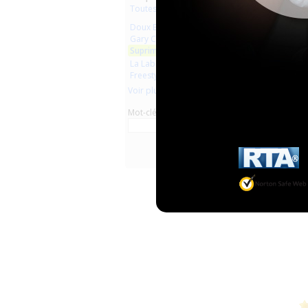
Toutes les marques
Doux Baby
Gary Confort
Suprima
La Laborantine
Freestyle
Voir plus
Mot-clé
Supri