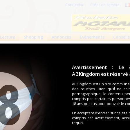
Connexion
Créer un compte
Lecture
Shopping
Annonces
Evènements
Conseils
>
Culottes plastique
 produits
Boutiques
Avertissement : Le 
ABKingdom est réservé a
ouches (Tena, Abena, Molicare, Comficare, Confiance, Depend,
s aussi bien pour les fétichistes des couches que pour
ABKingdom est un site communau
des couches. Bien qu'il ne soi
pornographique, le contenu pe
compris par certaines personne
écents
Trier par nom
Les préférés
18 ans ou plus pour pouvoir le co
e plastique
Culotte plastique
Suprima S12
En acceptant d'entrer sur ce site,
compris cet avertissement, ains
Su...
requis.