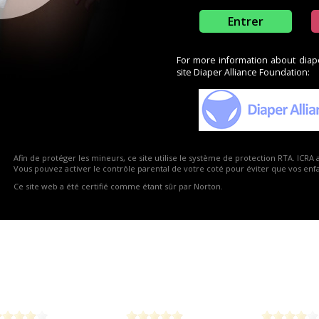
Entrer
For more information about diaper
site Diaper Alliance Foundation:
2
1
4
6
8
1
Afin de protéger les mineurs, ce site utilise le système de protection RTA. ICRA 
ma S1212
Suprima S1272
Suprima S12
Vous pouvez activer le contrôle parental de votre coté pour éviter que vos enfan
Ce site web a été certifié comme étant sûr par Norton.