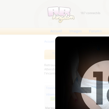
187 connectés
Accueil
Images
Forums
Accueil
>
Produits
>
Vêtements en plastique
Tous les produits
Meilleurs
Retrouverez sur cette page les meilleures c
Attends, Bambino...) et les meilleurs produit
l'incontinence.
Les plus r
Tous les produits
Vêtements en plastique
Culott
Culottes plastique
Su...
Marques :