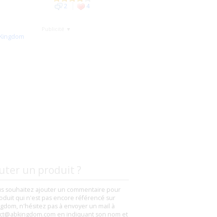
2
4
Publicité ▼
uter un produit ?
us souhaitez ajouter un commentaire pour
oduit qui n'est pas encore référencé sur
gdom, n'hésitez pas à envoyer un mail à
ct@abkingdom.com en indiquant son nom et