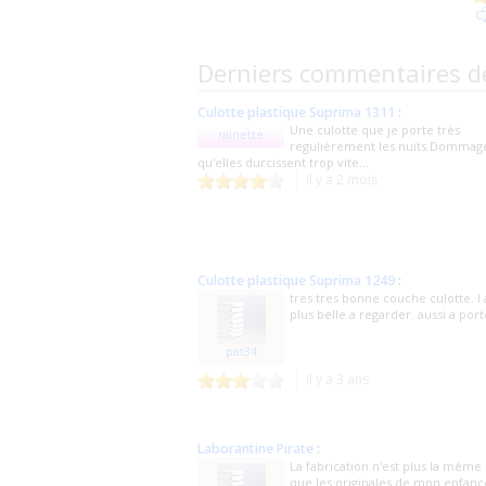
Derniers commentaires d
Culotte plastique Suprima 1311
:
Une culotte que je porte très
rainette
regulièrement les nuits.Dommag
qu'elles durcissent trop vite...
Il y a 2 mois
Culotte plastique Suprima 1249
:
tres tres bonne couche culotte. l 
plus belle a regarder. aussi a port
pat34
Il y a 3 ans
Laborantine Pirate
:
La fabrication n'est plus la même
que les originales de mon enfanc