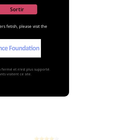
Sortir
s fetish, please visit the
2
5
a fermé et n'est plus supporté.
14
Suprima S1237
ts visitent ce site.