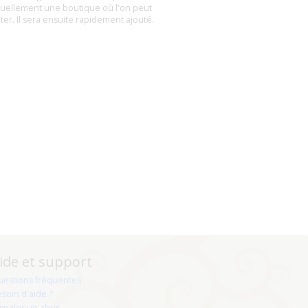
uellement une boutique où l'on peut
eter. Il sera ensuite rapidement ajouté.
ide et support
uestions fréquentes
soin d'aide ?
gnaler un abus