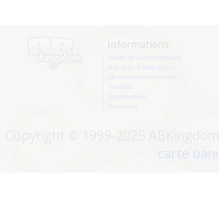
Informations
Guide de la communauté
A propos d'ABKingdom
Abonnements Premium
Publicité
Recrutement
Bannières
Copyright © 1999-2025 ABKingdom. 
carte banc