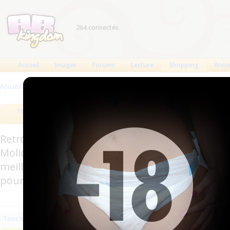
264 connectés
Accueil
Images
Forums
Lecture
Shopping
Anno
Accueil
>
Produits
>
Couches à usage unique
Tous les produits
Meilleurs produits
Bout
Retrouverez sur cette page les meilleures couc
Molicare, Comficare, Confiance, Depend, Attends
meilleurs produits aussi bien pour les fétichis
pour l'incontinence.
Les plus récents
Trier par nom
Les 
Tous les produits