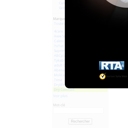
Culottes
Grenouillères
Marques :
Toutes les marques
4care
Aww So Cute
Calino
YuYun
Suprima
ABCplaisir
Tykables
adult-baby-shop
Abena
Molicare
Tena
Drylife
Dry Comfort
Voir plus
Mot-clé