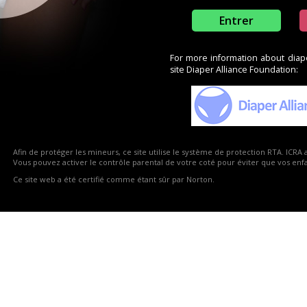
Entrer
For more information about diaper
site Diaper Alliance Foundation:
Afin de protéger les mineurs, ce site utilise le système de protection RTA. ICRA 
Vous pouvez activer le contrôle parental de votre coté pour éviter que vos enfan
Ce site web a été certifié comme étant sûr par Norton.