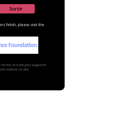
Sortir
s fetish, please visit the
a fermé et n'est plus supporté.
ts visitent ce site.