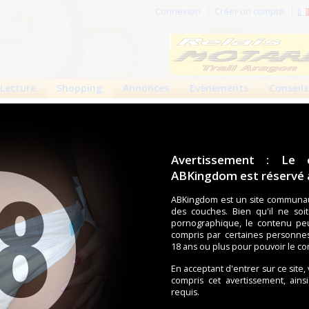
Connexion
Créer un compte
Lecture
Shopping
Annonces
Evènements
Conseils
 produits
Boutiques
Avertissement : Le 
ABKingdom est réservé a
ouches (Tena, Abena, Molicare, Comficare, Confiance, Depend,
s aussi bien pour les fétichistes des couches que pour
ABKingdom est un site communau
Com
des couches. Bien qu'il ne soi
pornographique, le contenu pe
compris par certaines personne
18 ans ou plus pour pouvoir le co
écents
Trier par nom
Les préférés
En acceptant d'entrer sur ce site,
duit trouvé.
compris cet avertissement, ains
requis.