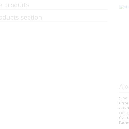
e produits
oducts section
Ajo
Si vo
un pr
ABKin
conta
évent
l'ach