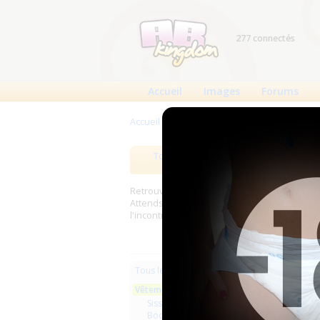
277 connectés
Accueil
Images
Forums
Accueil
>
Produits
>
Vêtements
Tous les produits
Meilleurs
Retrouverez sur cette page les meilleures c
Attends, Bambino...) et les meilleurs produit
l'incontinence.
Les plus r
Tous les produits
Vêtements
Aucun pro
Sissy
Bodys et autres