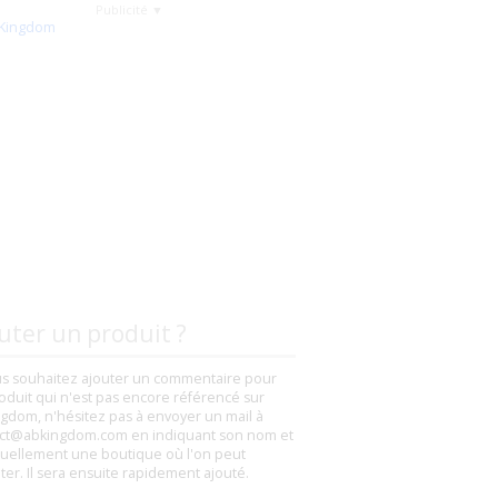
Publicité ▼
uter un produit ?
us souhaitez ajouter un commentaire pour
oduit qui n'est pas encore référencé sur
gdom, n'hésitez pas à envoyer un mail à
ct@abkingdom.com en indiquant son nom et
uellement une boutique où l'on peut
eter. Il sera ensuite rapidement ajouté.