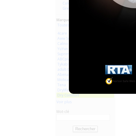
Culottes
Grenouillères
Marques :
Toutes les marques
4care
Aww So Cute
Calino
YuYun
Suprima
ABCplaisir
Tykables
adult-baby-shop
Abena
Molicare
Tena
Drylife
Dry Comfort
Voir plus
Mot-clé