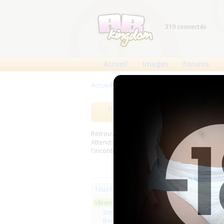
319 connectés
Accueil
Images
Forums
Accueil
>
Produits
>
Vêtements
Tous les produits
Meilleurs
Retrouverez sur cette page les meilleures c
Attends, Bambino...) et les meilleurs produit
l'incontinence.
Les plus r
Tous les produits
Vêtements
Aucun pro
Sissy
Bodys et autres