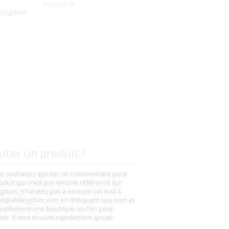
Publicité ▼
uter un produit ?
us souhaitez ajouter un commentaire pour
oduit qui n'est pas encore référencé sur
gdom, n'hésitez pas à envoyer un mail à
ct@abkingdom.com en indiquant son nom et
uellement une boutique où l'on peut
eter. Il sera ensuite rapidement ajouté.