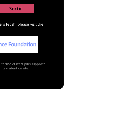
Sortir
s fetish, please visit the
a fermé et n'est plus supporté.
ts visitent ce site.