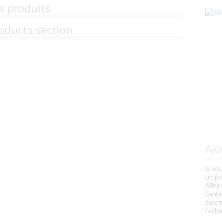
e produits
oducts section
Ajo
Si vo
un pr
ABKin
conta
évent
l'ach