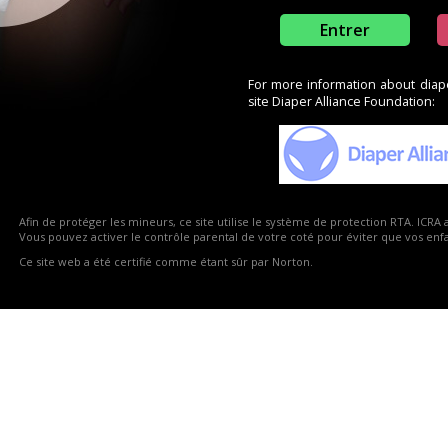
Entrer
For more information about diaper
site Diaper Alliance Foundation:
Afin de protéger les mineurs, ce site utilise le système de protection RTA. ICRA 
Vous pouvez activer le contrôle parental de votre coté pour éviter que vos enfan
Ce site web a été certifié comme étant sûr par Norton.