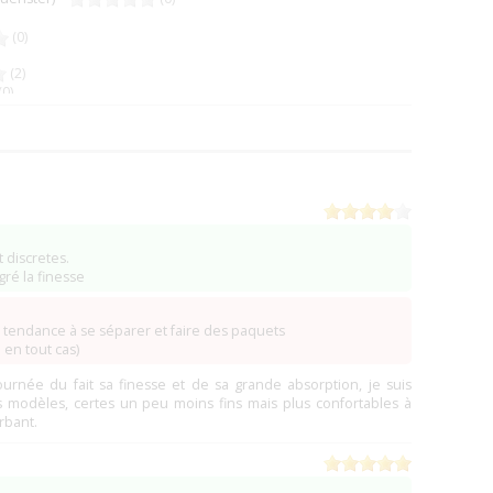
(0)
(2)
(0)
(41)
(34)
)
(22 La-Landec)
(6)
(2)
(3)
LANDEC)
(3)
t discretes.
gré la finesse
illon)
(2)
(0)
a tendance à se séparer et faire des paquets
oeul)
(0)
en tout cas)
urnée du fait sa finesse et de sa grande absorption, je suis
(4)
s modèles, certes un peu moins fins mais plus confortables à
(1)
rbant.
)
(1)