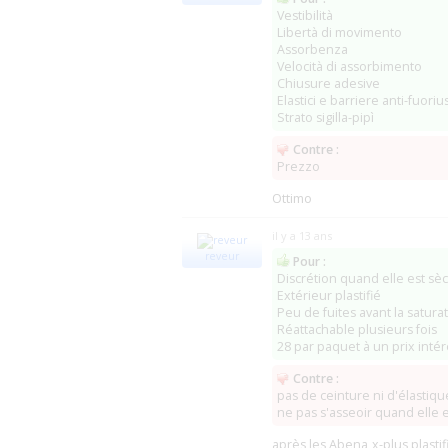
Vestibilità
ABDL Factory
(Schaijk)
(8)
Libertà di movimento
IMWW
(Ravenstein)
(0)
Assorbenza
Velocità di assorbimento
daynitecare.ca
(Varennes)
Chiusure adesive
Elastici e barriere anti-fuoriu
OneMed
(0)
Strato sigilla-pipì
EMTE Handelsbolag (Vuxshopen)
(Ödes
Contre :
XP Medical
(CA Ventura)
(
Prezzo
Cheap Chux
(Rhome)
(0)
Allegro Medical
(IL Bolingbrook)
Ottimo
DME Disposable Medical Express
(Spring
First Option Medical
(0)
il y a 13 ans
Walmart Supermarkets
(0)
reveur
Pour :
EnsuraHealth
(Seattle)
(0)
Discrétion quand elle est sè
Dignity Medical Supplies
(Saint Louis)
Extérieur plastifié
Rely Medical Supply
(Minneapolis)
Peu de fuites avant la satura
Vitality Medical
(Salt Lake City)
Réattachable plusieurs fois
Dignity Medical Supplies
(St. Louis)
28 par paquet à un prix inté
Bright Medical
(PA Huntingdon Valley)
National Incontinence
(Ashton)
Contre :
Diapers and Kidswear (Scarborough Store
pas de ceinture ni d'élastiq
Adult Diapers 4 Less
(Brooklyn Park)
ne pas s'asseoir quand elle 
Fishers Products
(Clover)
The CareGiver Partnership
(Neenah)
après les Abena x-plus plastifi