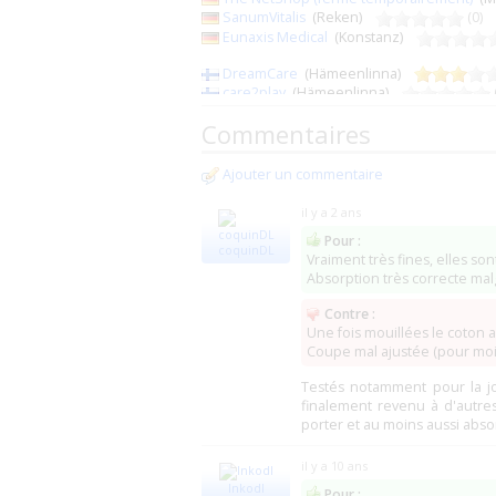
SanumVitalis
(Reken)
(0)
Eunaxis Medical
(Konstanz)
DreamCare
(Hämeenlinna)
care2play
(Hämeenlinna)
Commentaires
Diaper-minister
(67 Bust)
France ABDL
(29 Le Folgoët)
France Incontinence (Vallée Incontinence
Ajouter un commentaire
Espace Incontinence (MédiFactory)
Kid Medical bed-wet
(22 LA LANDEC)
il y a 2 ans
Pour :
medical-incontinence.com
(22980 - LA 
coquinDL
Vraiment très fines, elles son
Absorption très correcte mal
Diap Shop (Vallée Incontinence)
(22 Frép
VivaMedi (fermé ?)
(Telford)
Contre :
Farmaline
(Tongeren)
(0)
Une fois mouillées le coton 
HCP Medical (fermé ?)
(59 Marcq-En-Bar
Coupe mal ajustée (pour moi 
NewPharma
(Liège)
(0)
Testés notamment pour la jo
NappiesRus
(Bolton et Londres)
finalement revenu à d'autre
Incontinence Choice
(Telford)
porter et au moins aussi abso
Attends Shop UK
(Newcastle Upon Tyne
Mediquip
(Holsworthy)
(0)
il y a 10 ans
HealthKart
(Gurgaon)
(0)
Inkodl
Pour :