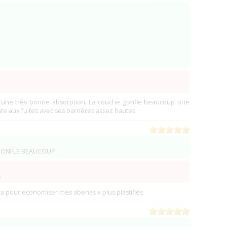
0)
)
(0)
 une très bonne absorption. La couche gonfle beaucoup une
nte aux fuites avec ses barrières assez hautes.
GONFLE BEAUCOUP
S
 pour economiser mes abenas x plus plastifiés