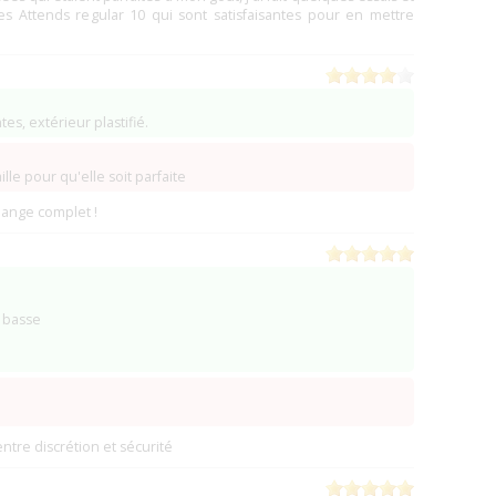
upply)
(Sterling Heights)
(0)
es Attends regular 10 qui sont satisfaisantes pour en mettre
(0)
(0)
(0)
(0)
es, extérieur plastifié.
(0)
es
(MO Olivette)
(0)
ille pour qu'elle soit parfaite
(0)
hange complet !
(0)
(0)
(0)
(0)
(0)
e basse
(0)
(VA Alexandria)
(0)
ABAIP (XP Enterprises) (fermé ?)
(Ventura)
(0)
)
ntre discrétion et sécurité
(0)