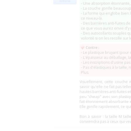
Kabana
- Une absorption étonnante,
- La couche gonfle beaucoup 
- La forme qui englobe bien l
ce niveau-là.
- Des barrières anti-fuites 
ce que vous aurez envie d'y m
- Des autocollants souples q
volonté si on les recolle sur 
Contre :
- Le plastique bruyant (pour c
- L'épaisseur au déballage, l
- Les inscriptions d'usine pa
- Pas d'élastiques à la taille
Plus.
Visuellement, cette couche 
savoir qu'elle ne fait pas te
hautes barrières anti-fuites
peu "cheap" avec son plastique 
fait étonnement absorbante et 
Elle gonfle rapidement, ce qu
Bon à savoir : la taille M tai
conviendra pas à ceux qui veu