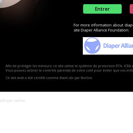
rables » avec sensation textile, permettent la peau à respirer et
Entrer
r une peau saine.
assurent un ajustement parfait au corps."
ière.
For more information about diaper
site Diaper Alliance Foundation:
Afin de protéger les mineurs, ce site utilise le système de protection RTA. ICRA 
Vous pouvez activer le contrôle parental de votre coté pour éviter que vos enfan
Ce site web a été certifié comme étant sûr par Norton.
uets par carton