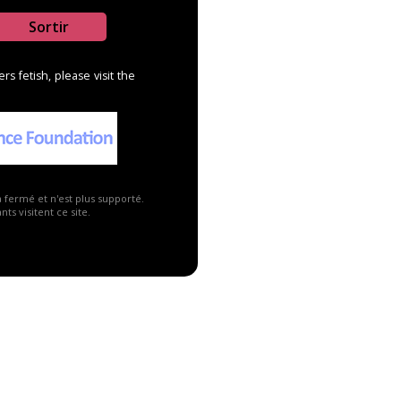
Sortir
s fetish, please visit the
a fermé et n'est plus supporté.
ts visitent ce site.