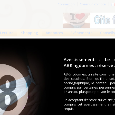
Connexion
Créer un compte
Lecture
Shopping
Annonces
Evènements
Conseils
ends Slip Regular 10
 : Attends Slip Regular 10
Avertissement : Le 
ABKingdom est réservé a
lthcare
)
9
24
12623 vues
ABKingdom est un site communau
des couches. Bien qu'il ne soi
pornographique, le contenu pe
"Le change complet Attends Slip Regular offre une
compris par certaines personne
sécurité renforcée et une sensation de sècheresse
18 ans ou plus pour pouvoir le co
uches haute performance, ce qui vous donne une sensation de
En acceptant d'entrer sur ce site,
tée Attends, le système Quick-Dry, ainsi que des barrières anti-
compris cet avertissement, ains
ambes, pour assurer une protection latérale maximale.
requis.
on Odeur, enferme l’ammoniaque qui se trouve dans l’urine,