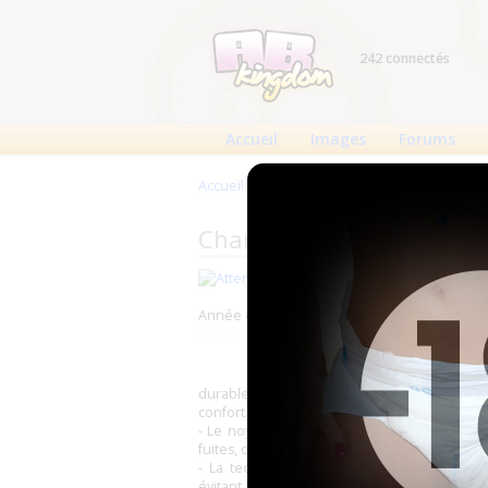
242 connectés
Accueil
Images
Forums
Accueil
>
Produits
>
Changes complets
>
Att
Changes complets Attends
Fabricant : Attends (
Attends Hea
Année de production : 2009 (?)
durable grâce à sa zone absorbante à 3-co
confort et de sècheresse durable.
- Le noyau actif contient la technologie tes
fuites, des élastiques incurvés autour des j
- La technologie Attends système Protecti
évitant ainsi les mauvaises odeurs.