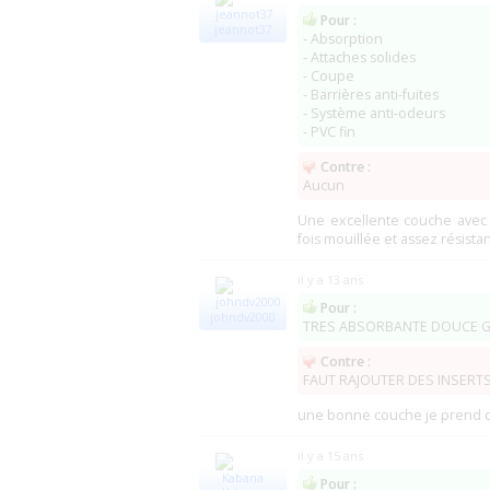
ParentGiving
(Montclair)
(
Pour :
Pa-Less Healthcare Products
(Cleveland
jeannot37
- Absorption
- Attaches solides
- Coupe
- Barrières anti-fuites
- Système anti-odeurs
- PVC fin
Contre :
Aucun
Une excellente couche avec
fois mouillée et assez résista
il y a 13 ans
Pour :
johndv2000
TRES ABSORBANTE DOUCE 
Contre :
FAUT RAJOUTER DES INSERT
une bonne couche je prend ca
il y a 15 ans
Pour :