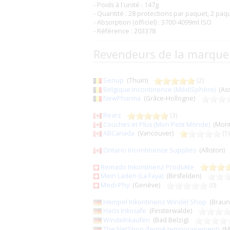
- Poids à l'unité : 147g
- Quantité : 28 protections par paquet, 2 paq
- Absorption (officiel) : 3700-4099ml ISO
- Référence : 203378
Revendeurs de la marque
Senup
(Thuin)
(2)
Belgique Incontinence (MédiSphère)
(As
NewPharma
(Grâce-Hollogne)
Rearz
(3)
Couches et Plus (Mon Petit Monde)
(Mon
ABCanada
(Vancouver)
(1)
Ontario Incontinence Supplies
(Alliston
Remado Inkontinenz Produkte
Mein Laden (La Faya)
(Birsfelden)
Medi-Phy
(Genève)
(0)
Hempel Inkontinenz Windel Shop
(Brau
Hacis Inkosafe
(Finsterwalde)
Windelnkaufen
(Bad Belzig)
The NetShop (fermé temporairement)
(M