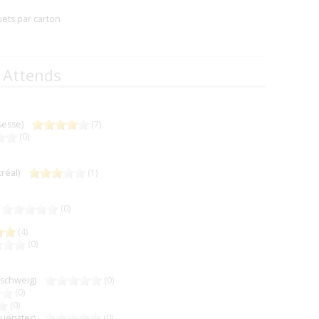
uets par carton
 Attends
sesse)
(7)
(0)
tréal)
(1)
)
(0)
(4)
(0)
nschweig)
(0)
(0)
(0)
uenster)
(0)