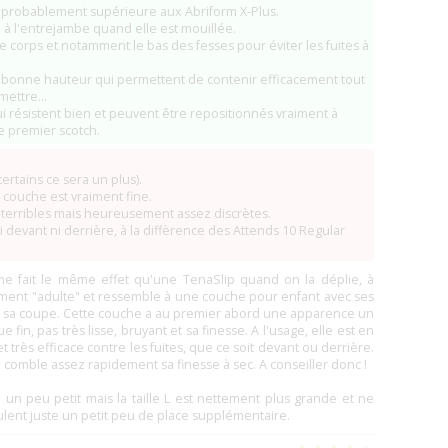
 probablement supérieure aux Abriform X-Plus.
à l'entrejambe quand elle est mouillée.
e corps et notamment le bas des fesses pour éviter les fuites à
de bonne hauteur qui permettent de contenir efficacement tout
ettre...
ui résistent bien et peuvent être repositionnés vraiment à
le premier scotch.
ertains ce sera un plus).
a couche est vraiment fine.
s terribles mais heureusement assez discrètes.
, ni devant ni derrière, à la diffèrence des Attends 10 Regular
me fait le même effet qu'une TenaSlip quand on la déplie, à
llement "adulte" et ressemble à une couche pour enfant avec ses
 et sa coupe. Cette couche a au premier abord une apparence un
fin, pas très lisse, bruyant et sa finesse. A l'usage, elle est en
très efficace contre les fuites, que ce soit devant ou derrière.
i comble assez rapidement sa finesse à sec. A conseiller donc !
lle un peu petit mais la taille L est nettement plus grande et ne
lent juste un petit peu de place supplémentaire.