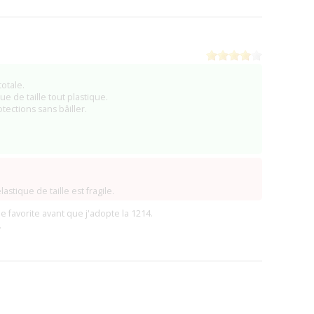
)
(22 La-Landec)
(6)
(3)
(2)
totale.
ue de taille tout plastique.
tections sans bâiller.
astique de taille est fragile.
e favorite avant que j'adopte la 1214.
.