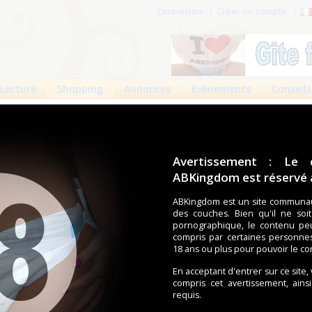
Connexion
Créer un compte
Lecture
Shopping
Annonces
Evènements
Conseils
rima S1212
ma : Suprima S1212
Avertissement : Le 
ABKingdom est réservé a
1
3
11168 vues
ABKingdom est un site communau
des couches. Bien qu'il ne soi
Culotte imperméable. Entrejambe très large. Elastiques
pornographique, le contenu pe
de la taille super-large pour plus de confort et
compris par certaines personne
es soudées en haute-fréquence.
18 ans ou plus pour pouvoir le co
En acceptant d'entrer sur ce site,
compris cet avertissement, ains
requis.
 Suprima