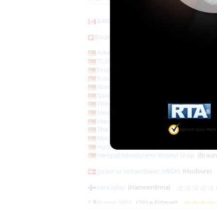
B4NS
(Boisbriand)
(22)
Boutique Fancy
(Basel)
(1)
AdultBaby Versand
(1)
TCSB
(Bindlach)
(1)
Erotik Shop Graba (Fermé ?)
(Saalfeld)
Eunaxis Medical
(Konstanz)
Windelnkaufen
(Bad Belzig)
SanumVitalis
(Reken)
(0)
Windelliebhaber (ITConcept)
(Kyritz)
Medicare by Britta Gabriel
(Berlin)
Hacis Inkosafe
(Finsterwalde)
The NetShop (fermé temporairement)
(M
Kiwisto
(Schieder-Schwalenberg)
Hacis Tidi-Versand
(Finsterwalde)
Hempel Inkontinenz Windel Shop
(Brau
Junior or Voksenbleer (VBDK)
(Hvidovre
care2play
(Hämeenlinna)
France ABDL
(29 Le Folgoët)
Sphere Santé
(78 Sartrouville)