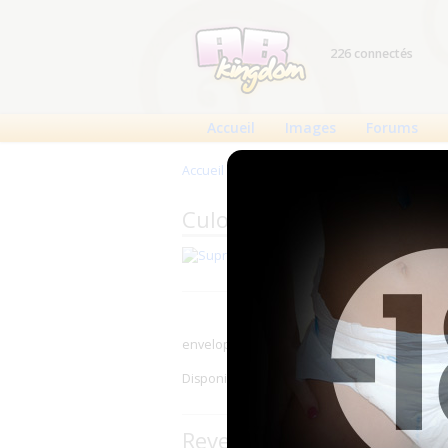
226 connectés
Accueil
Images
Forums
Accueil
>
Produits
>
Culottes plastique
>
Sup
Culottes plastique Supri
Fabricant : Suprima
enveloppés qui ne se mouillent pas. Coutur
Disponible en 15 couleurs.
Revendeurs de la marque