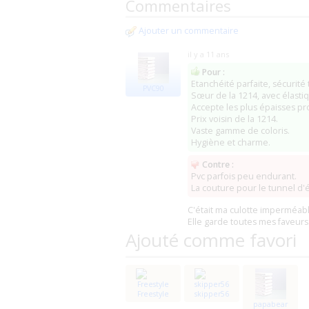
Commentaires
France Incontinence (Vallée Incontinence
Kid Medical bed-wet
(22 LA LANDEC)
Farmaline
(Tongeren)
(0)
Ajouter un commentaire
Maree Medical
(Liempde)
il y a 11 ans
Pour :
Etanchéité parfaite, sécurité 
PVC90
Sœur de la 1214, avec élastiq
Accepte les plus épaisses pro
Prix voisin de la 1214.
Vaste gamme de coloris.
Hygiène et charme.
Contre :
Pvc parfois peu endurant.
La couture pour le tunnel d'él
C'était ma culotte imperméabl
Elle garde toutes mes faveurs
Ajouté comme favori
Freestyle
skipper56
papabear