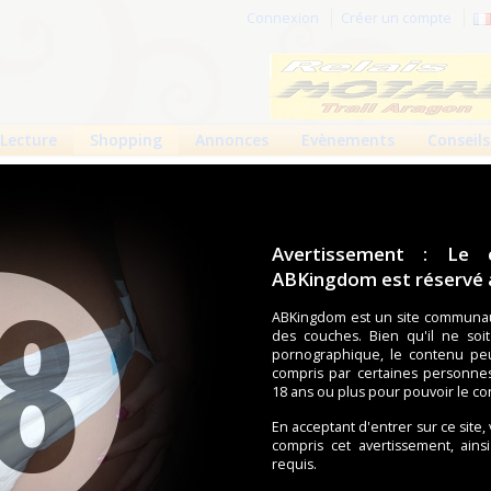
Connexion
Créer un compte
Lecture
Shopping
Annonces
Evènements
Conseils
ginia Stuart)
inia Stuart)
Avertissement : Le 
ABKingdom est réservé a
Informations mises à jour le 1 juin 2012
2827 vues
ABKingdom est un site communau
des couches. Bien qu'il ne soi
pornographique, le contenu pe
art
compris par certaines personne
des Copains d'Abord - 91080 Courcouronnes
18 ans ou plus pour pouvoir le co
carte
En acceptant d'entrer sur ce site,
compris cet avertissement, ains
 32
requis.
an.fr
.loghman.fr/produits-4413-sante_incontinence.html