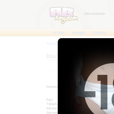
346 connectés
Accueil
Images
Forums
Accueil
>
Produits
>
Boutiques
>
Loghman (Vir
Boutique : Loghman (Virg
Adresse
Virginia Stu
16, Place 
Voir sur la 
Pays
France
Téléphone
01 60 79 11
Adresse email
info@loghm
Site web
http://www