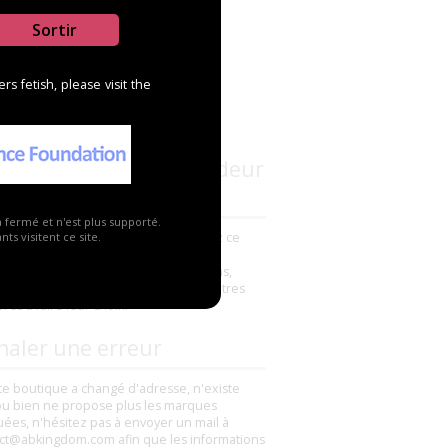
Sortir
s fetish, please visit the
s connaissez ce revendeur
a fermé et n'est plus supporté.
avez déjà commandé un produit chez ce
ts visitent ce site.
deur ? N'hésitez pas à ajouter un
ntaire pour partager vos impressions,
s ou mauvaises, elles aideront les autres
es à faire leur choix.
naler une erreur
tte boutique a changé d'adresse, n'existe
ou bien ne propose plus les marques
uées, n'hésitez pas à envoyer un mail à
ct@abkingdom.com afin que les informations