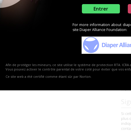
oghman (Virginia Stuart)
Entrer
For more information about diaper
site Diaper Alliance Foundation:
Vou
?
Afin de protéger les mineurs, ce site utilise le système de protection RTA. ICRA 
Vous 
Vous pouvez activer le contrôle parental de votre coté pour éviter que vos enfan
reven
Ce site web a été certifié comme étant sûr par Norton.
comme
bonne
membr
Sig
Si ce
plus 
indiq
conta