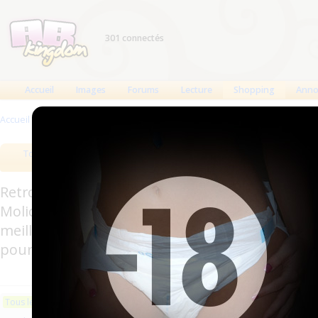
301 connectés
Accueil
Images
Forums
Lecture
Shopping
Anno
Accueil
>
Produits
>
Boutiques
>
Loghman (Virginia Stuart)
>
Produits référ
Tous les produits
Meilleurs produits
Bout
Retrouverez sur cette page les meilleures couc
Molicare, Comficare, Confiance, Depend, Attends
meilleurs produits aussi bien pour les fétichis
pour l'incontinence.
Les plus récents
Trier par nom
Les 
Tous les produits