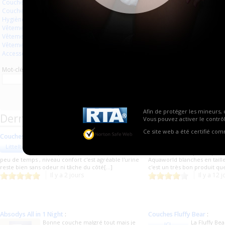
Couches à usage unique
Aucun produit trouvé.
Couches lavables
Hygiène usage unique
Vêtements
Vêtements en plastique
Vêtements en latex
Accessoires
Mot-clé
Afin de protéger les mineurs, 
Derniers commentaires de produits
Vous pouvez activer le contrôl
Ce site web a été certifié co
Couches blanches
:
Couches blanches
:
J'ai adoré remplir cet couche et
Un très bon
Littelboy91
fafa09
avoir pu m'uriner dessus 3 fois en
qualité/prix !
peu de temps , niveau confort c'est agréable l'urine
Aquaworld blanches en taille
reste bien sans odeur ni tâche du côté[...]
c'est un très bon produit q
Il y a 2 jours
Il y a 12 
Absodys All in 1 Night
:
Couches Fluffy Bear
:
Bonne couche malgré tout mais je
La Fluffy Be
JCL