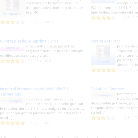
n'oserais pas la mettre sans une
exceptionnel
indispensable culotte en plastique
ISO délirante de 13.5 L. Elle 
Je pr�[...]
bien taillée, son voile intérie
2cinquante
Il y a un 
Il y a un mois
Culotte plastique Suprima 1311
:
Forsite AM : PM
:
Une culotte que je porte très
J’achète des
rainette
regulièrement les nuits.Dommage
"médical " d
qu'elles durcissent trop vite...
, molicare, i
Il y a 2 mois
plupart font
Abendl
absorbent be
Il y a 3 m
Incontrol Premium Nights With Whiff-X
Tykables Cammies
:
Technology
:
une fois plei
kinkydiap52
mais fait c
Cela reste pour moi une des
kinkydiap52
désagréable je trouve, peut f
meilleure marque, quelle que soit
remplie, les velcros ont te
le modèle, tient bien la nuit, malgres les velcros qui
au bo[...]
peuvent bouger en journée lorsqu'on est assis et
Il y a 4 m
qu'o[...]
Il y a 4 mois