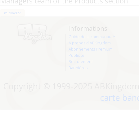
Managers team of the Products section
mickael22
Informations
Guide de la communauté
A propos d'ABKingdom
Abonnements Premium
Publicité
Recrutement
Bannières
Copyright © 1999-2025 ABKingdom. 
carte banc