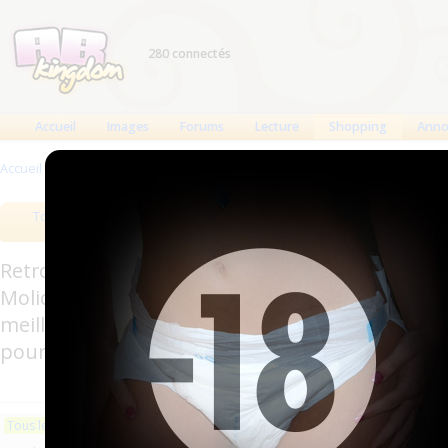
280 connectés
Accueil
Images
Forums
Lecture
Shopping
Anno
Accueil
>
Produits
Tous les produits
Meilleurs produits
Bout
Retrouverez sur cette page les meilleures couc
Molicare, Comficare, Confiance, Depend, Attends
meilleurs produits aussi bien pour les fétichis
pour l'incontinence.
Les plus récents
Trier par nom
Les 
Tous les produits