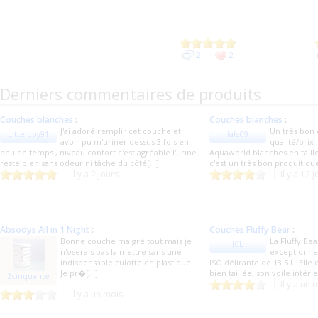
2
2
Derniers commentaires de produits
Couches blanches
:
Couches blanches
:
J'ai adoré remplir cet couche et
Un très bon
Littelboy91
fafa09
avoir pu m'uriner dessus 3 fois en
qualité/prix !
peu de temps , niveau confort c'est agréable l'urine
Aquaworld blanches en taille
reste bien sans odeur ni tâche du côté[...]
c'est un très bon produit q
Il y a 2 jours
Il y a 12 
Absodys All in 1 Night
:
Couches Fluffy Bear
:
Bonne couche malgré tout mais je
La Fluffy Be
JCL
n'oserais pas la mettre sans une
exceptionnel
indispensable culotte en plastique
ISO délirante de 13.5 L. Elle 
Je pr�[...]
bien taillée, son voile intérie
2cinquante
Il y a un 
Il y a un mois