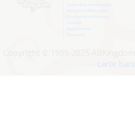
Guide de la communauté
A propos d'ABKingdom
Abonnements Premium
Publicité
Recrutement
Bannières
Copyright © 1999-2025 ABKingdom. 
carte banc