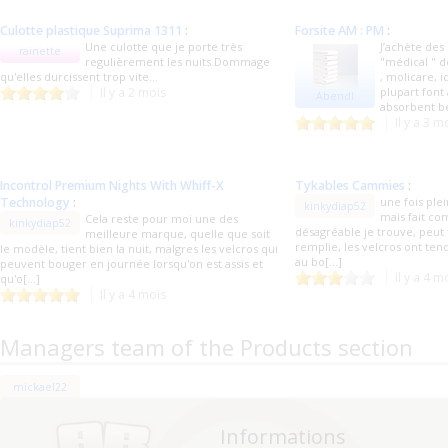
Culotte plastique Suprima 1311
:
Forsite AM : PM
:
Une culotte que je porte très
J’achète des
rainette
regulièrement les nuits.Dommage
"médical " d
qu'elles durcissent trop vite...
, molicare, i
Il y a 2 mois
plupart font
Abendl
absorbent be
Il y a 3 m
Incontrol Premium Nights With Whiff-X
Tykables Cammies
:
Technology
:
une fois plei
kinkydiap52
mais fait c
Cela reste pour moi une des
kinkydiap52
désagréable je trouve, peut f
meilleure marque, quelle que soit
remplie, les velcros ont te
le modèle, tient bien la nuit, malgres les velcros qui
au bo[...]
peuvent bouger en journée lorsqu'on est assis et
Il y a 4 m
qu'o[...]
Il y a 4 mois
Managers team of the Products section
mickael22
Informations