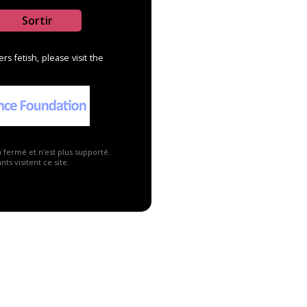
Sortir
s fetish, please visit the
6
5
a fermé et n'est plus supporté.
ts visitent ce site.