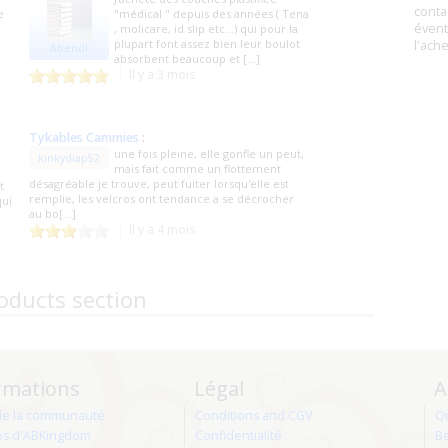
conta
e
"médical " depuis des années ( Tena
évent
, molicare, id slip etc…) qui pour la
plupart font assez bien leur boulot
l'ach
Abendl
absorbent beaucoup et [...]
Il y a 3 mois
Tykables Cammies
:
une fois pleine, elle gonfle un peut,
kinkydiap52
mais fait comme un flottement
désagréable je trouve, peut fuiter lorsqu'elle est
t
remplie, les velcros ont tendance a se décrocher
qui
au bo[...]
Il y a 4 mois
oducts section
rmations
Légal
A
de la communauté
Conditions and CGV
Q
os d'ABKingdom
Confidentialité
Be