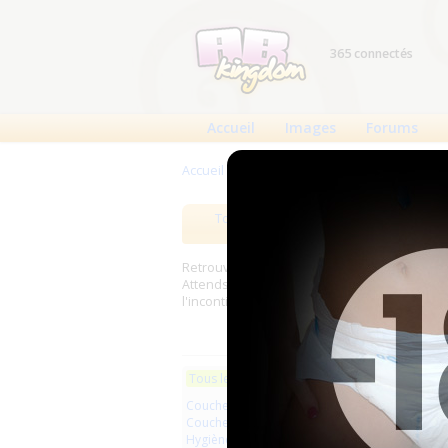
365 connectés
Accueil
Images
Forums
Accueil
>
Produits
Tous les produits
Meilleurs
Retrouverez sur cette page les meilleures c
Attends, Bambino...) et les meilleurs produit
l'incontinence.
Les plus r
Tous les produits
Couches à usage unique
Little
Couches lavables
Hygiène usage unique