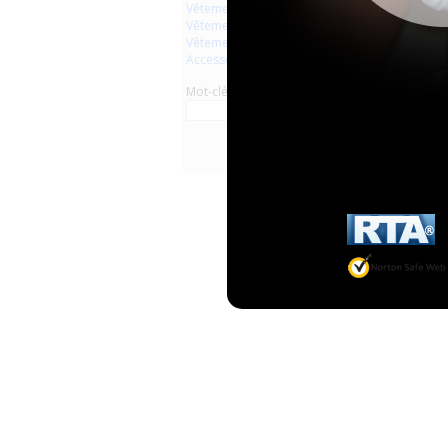
Vêtements
Vêtements en plastique
Vêtements en latex
Accessoires
Mot-clé
littlef
�...