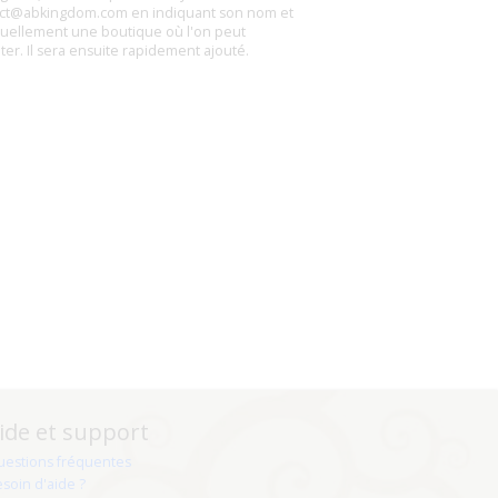
ct@abkingdom.com en indiquant son nom et
uellement une boutique où l'on peut
eter. Il sera ensuite rapidement ajouté.
ide et support
uestions fréquentes
soin d'aide ?