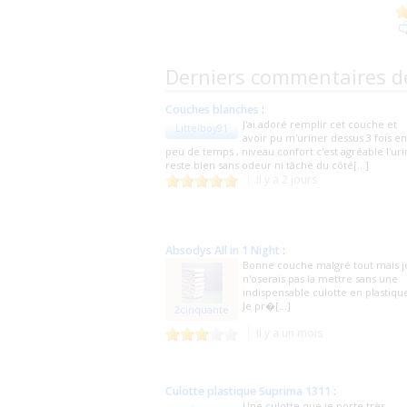
Derniers commentaires d
Couches blanches
:
J'ai adoré remplir cet couche et
Littelboy91
avoir pu m'uriner dessus 3 fois en
peu de temps , niveau confort c'est agréable l'ur
reste bien sans odeur ni tâche du côté[...]
Il y a 2 jours
Absodys All in 1 Night
:
Bonne couche malgré tout mais j
n'oserais pas la mettre sans une
indispensable culotte en plastiqu
Je pr�[...]
2cinquante
Il y a un mois
Culotte plastique Suprima 1311
:
Une culotte que je porte très