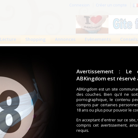
Connexion
Créer un compte
Lecture
Shopping
Annonces
Evènements
Conseils
 produits
Boutiques
Avertissement : Le 
ABKingdom est réservé a
ouches (Tena, Abena, Molicare, Comficare, Confiance, Depend,
s aussi bien pour les fétichistes des couches que pour
ABKingdom est un site communau
Litt
des couches. Bien qu'il ne soi
pornographique, le contenu pe
compris par certaines personne
18 ans ou plus pour pouvoir le co
écents
Trier par nom
Les préférés
En acceptant d'entrer sur ce site,
ForBig Brat
Little Darling
Babydoll Over
compris cet avertissement, ains
requis.
Overa...