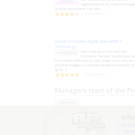
rainette
regulièrement les nuits.Dommag
qu'elles durcissent trop vite...
Il y a 2 mois
Incontrol Premium Nights With Whiff-X
Technology
:
Cela reste pour moi une des
kinkydiap52
meilleure marque, quelle que soi
le modèle, tient bien la nuit, malgres les velcros 
peuvent bouger en journée lorsqu'on est assis et
qu'o[...]
Il y a 4 mois
Managers team of the Pr
mickael22
Info
Guide 
A prop