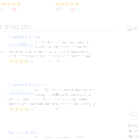
3
4
2
2
e produits
Couches blanches
:
Un très bon compromis rapport
fafa09
qualité/prix !​J'ai testé les couches
ine
Aquaworld blanches en taille L. Dans l'ensemble,
c'est un très bon produit que je recommande.�[...]
Il y a 11 jours
Couches Fluffy Bear
:
e
La Fluffy Bear en soi est une couche
JCL
exceptionnelle avec une capacité
e
ISO délirante de 13.5 L. Elle est très confortable,
bien taillée, son voile intérieur est très doux. Les[...]
Il y a un mois
Ajo
Si vo
un pr
Forsite AM : PM
:
ABKin
J’achète des couches plastifiée