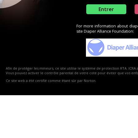
Entrer
For more information about diaper
site Diaper Alliance Foundation:
0
0
0
0
1
4
Afin de protéger les mineurs, ce site utilise le système de protection RTA. ICRA 
Vous pouvez activer le contrôle parental de votre coté pour éviter que vos enfan
orbig petit
littleforbig
Ce site web a été certifié comme étant sûr par Norton.
Fantasy