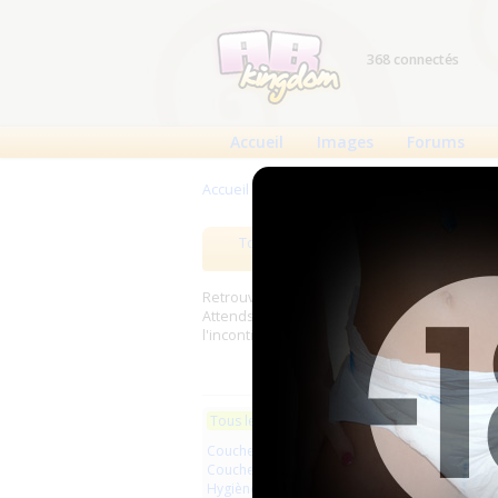
368 connectés
Accueil
Images
Forums
Accueil
>
Produits
Tous les produits
Meilleurs
Retrouverez sur cette page les meilleures c
Attends, Bambino...) et les meilleurs produit
l'incontinence.
Les plus r
Tous les produits
Couches à usage unique
Little
Couches lavables
Cu...
Hygiène usage unique