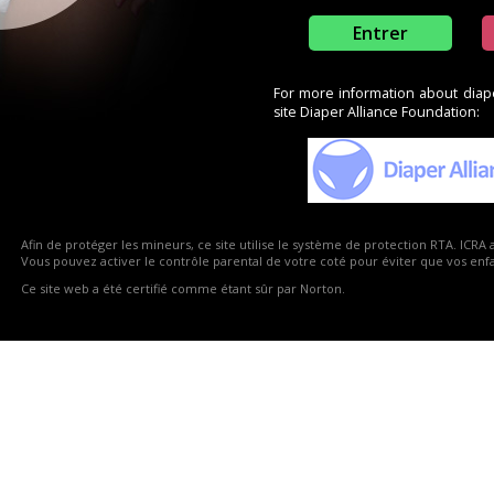
Entrer
For more information about diaper
site Diaper Alliance Foundation:
6
5
1
4
3
4
Afin de protéger les mineurs, ce site utilise le système de protection RTA. ICRA 
Vous pouvez activer le contrôle parental de votre coté pour éviter que vos enfan
Darling
LittleForBig Brat
Ce site web a été certifié comme étant sûr par Norton.
..