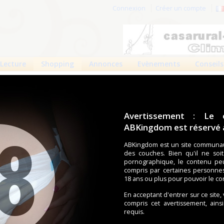
Connexion
Créer un compte
Lecture
Shopping
Annonces
Evènements
Conseils
 produits
Boutiques
Avertissement : Le 
ABKingdom est réservé a
ouches (Tena, Abena, Molicare, Comficare, Confiance, Depend,
s aussi bien pour les fétichistes des couches que pour
ABKingdom est un site communau
Litt
des couches. Bien qu'il ne soi
pornographique, le contenu pe
compris par certaines personne
18 ans ou plus pour pouvoir le co
écents
Trier par nom
Les préférés
En acceptant d'entrer sur ce site,
forbig Baby
Babydoll Overalls
littleforbig pe
compris cet avertissement, ains
requis.
�...