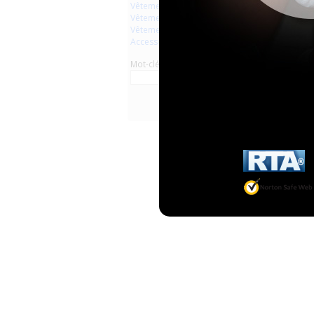
Vêtements
Vêtements en plastique
Vêtements en latex
Accessoires
Mot-clé
Little 
Overa.