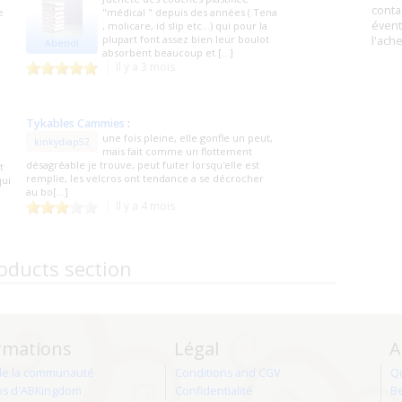
conta
e
"médical " depuis des années ( Tena
évent
, molicare, id slip etc…) qui pour la
plupart font assez bien leur boulot
l'ach
Abendl
absorbent beaucoup et [...]
Il y a 3 mois
Tykables Cammies
:
une fois pleine, elle gonfle un peut,
kinkydiap52
mais fait comme un flottement
désagréable je trouve, peut fuiter lorsqu'elle est
t
remplie, les velcros ont tendance a se décrocher
qui
au bo[...]
Il y a 4 mois
oducts section
rmations
Légal
A
de la communauté
Conditions and CGV
Q
os d'ABKingdom
Confidentialité
Be