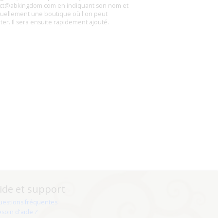
ct@abkingdom.com en indiquant son nom et
uellement une boutique où l'on peut
eter. Il sera ensuite rapidement ajouté.
ide et support
uestions fréquentes
soin d'aide ?