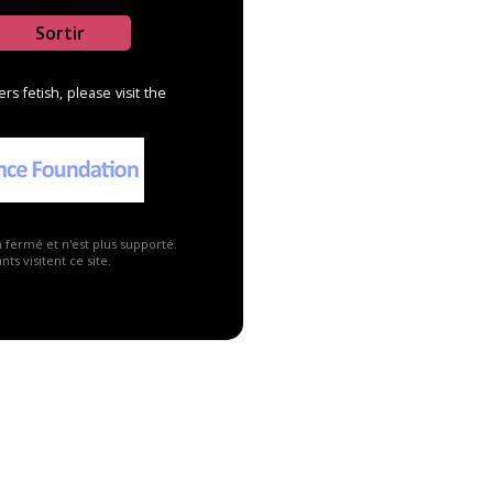
Sortir
s fetish, please visit the
2
2
a fermé et n'est plus supporté.
ts visitent ce site.