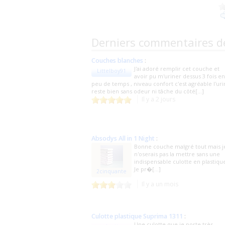
Derniers commentaires d
Couches blanches
:
J'ai adoré remplir cet couche et
Littelboy91
avoir pu m'uriner dessus 3 fois en
peu de temps , niveau confort c'est agréable l'ur
reste bien sans odeur ni tâche du côté[...]
Il y a 2 jours
Absodys All in 1 Night
:
Bonne couche malgré tout mais j
n'oserais pas la mettre sans une
indispensable culotte en plastiqu
Je pr�[...]
2cinquante
Il y a un mois
Culotte plastique Suprima 1311
:
Une culotte que je porte très