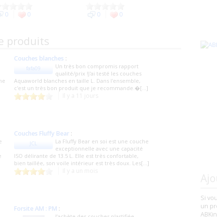
0
0
0
0
e produits
Couches blanches
:
Un très bon compromis rapport
fafa09
qualité/prix !​J'ai testé les couches
ine
Aquaworld blanches en taille L. Dans l'ensemble,
c'est un très bon produit que je recommande.�[...]
Il y a 11 jours
Couches Fluffy Bear
:
e
La Fluffy Bear en soi est une couche
JCL
exceptionnelle avec une capacité
e
ISO délirante de 13.5 L. Elle est très confortable,
bien taillée, son voile intérieur est très doux. Les[...]
Il y a un mois
Ajo
Si vo
un pr
Forsite AM : PM
:
ABKin
J’achète des couches plastifiée