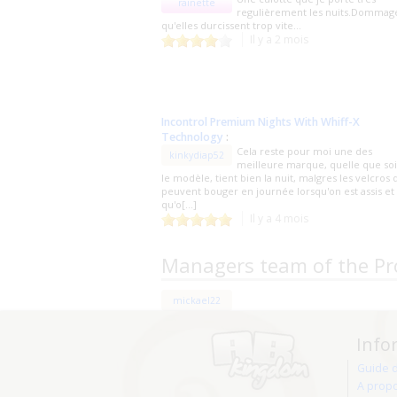
rainette
regulièrement les nuits.Dommag
qu'elles durcissent trop vite...
Il y a 2 mois
Incontrol Premium Nights With Whiff-X
Technology
:
Cela reste pour moi une des
kinkydiap52
meilleure marque, quelle que soi
le modèle, tient bien la nuit, malgres les velcros 
peuvent bouger en journée lorsqu'on est assis et
qu'o[...]
Il y a 4 mois
Managers team of the Pr
mickael22
Info
Guide 
A prop