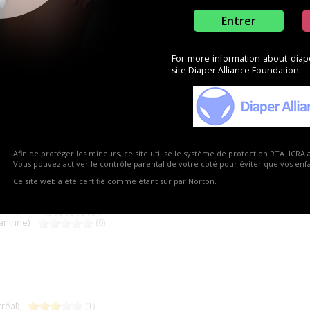
Entrer
 Tena
lyn)
(0)
For more information about diaper
site Diaper Alliance Foundation:
(0)
sesse)
(7)
Afin de protéger les mineurs, ce site utilise le système de protection RTA. ICRA 
Vous pouvez activer le contrôle parental de votre coté pour éviter que vos enfan
(0)
Ce site web a été certifié comme étant sûr par Norton.
ndicapée
(0)
aninne)
(0)
tréal)
(1)