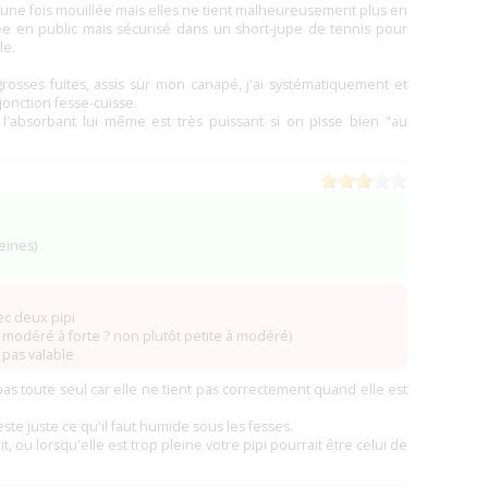
 une fois mouillée mais elles ne tient malheureusement plus en
(34)
rtée en public mais sécurisé dans un short-jupe de tennis pour
(12)
le.
(8)
grosses fuites, assis sur mon canapé, j'ai systématiquement et
jonction fesse-cuisse.
(2)
'absorbant lui même est très puissant si on pisse bien "au
ennes)
(2)
(1)
-Roses)
(1)
earn)
(1)
(1)
eines)
(1)
2)
ontaines)
(2)
ec deux pipi
(2)
modéré à forte ? non plutôt petite à modéré)
z-Monthoux)
(1)
 pas valable
evreuse)
(91 Gif-sur-Yvette)
(1)
pas toute seul car elle ne tient pas correctement quand elle est
(1)
(1)
ste juste ce qu'il faut humide sous les fesses.
it, ou lorsqu'elle est trop pleine votre pipi pourrait être celui de
(1)