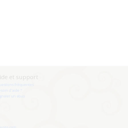
ide et support
uestions fréquentes
soin d'aide ?
gnaler un abus
aysite-cash