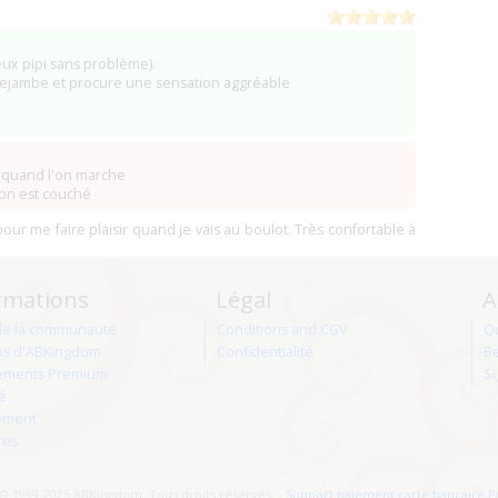
(3)
(1)
ux pipi sans problème).
(1)
trejambe et procure une sensation aggréable
use)
(1)
annes)
(0)
(0)
e) (Fermé ?)
(62 Arras)
(0)
be quand l'on marche
-Loubert)
(0)
'on est couché
 pour me faire plaisir quand je vais au boulot. Très confortable à
(0)
Compiegne)
(0)
)
evilly-Larue)
(0)
rmations
Légal
A
(0)
)
(0)
de la communauté
Conditions and CGV
Q
)
os d'ABKingdom
Confidentialité
Be
(0)
ments Premium
Si
té
(0)
ement
(0)
res
(0)
zierzynski)
(21 Montigny-sur-Aube)
(0)
© 1999-2025 ABKingdom. Tous droits réservés. -
Support paiement carte bancaire P