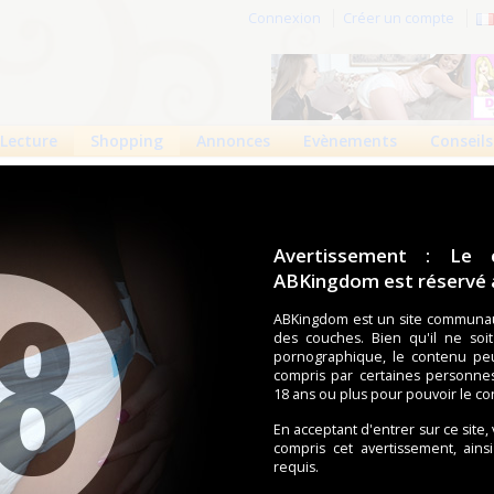
Connexion
Créer un compte
Lecture
Shopping
Annonces
Evènements
Conseils
er
 Super
Avertissement : Le 
ABKingdom est réservé a
3
0
6793 vues
ABKingdom est un site communau
des couches. Bien qu'il ne soi
aires modérées à fortes, ces protections qui se portent comme
pornographique, le contenu pe
écurité renforcée. Le secret de cette sécurité exceptionnelle
compris par certaines personne
ntit une absorption rapide de grandes quantités d'urine, pour
18 ans ou plus pour pouvoir le co
sition assise ou allongée prolongée, la protection reste sèche
i réduit de manière importante les risques d'infections et
En acceptant d'entrer sur ce site,
compris cet avertissement, ains
requis.