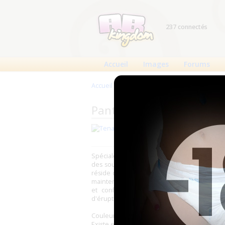
237 connectés
Accueil
Images
Forums
Accueil
>
Produits
>
Pants
>
Tena Pants Sup
Pants Tena : Tena Pants
Fabricant : Tena (
SCA
)
Spécialement étudiées pour les fuites urin
des sous-vêtements classiques offrent une s
réside dans la technologie FeelDry qui gara
maintenir la peau au sec ; ainsi, même en po
et confortable en toute discrétion, ce qu
d'éruptions cutanées.
Couleur : Vert
Existe en 3 tailles : S, M, L