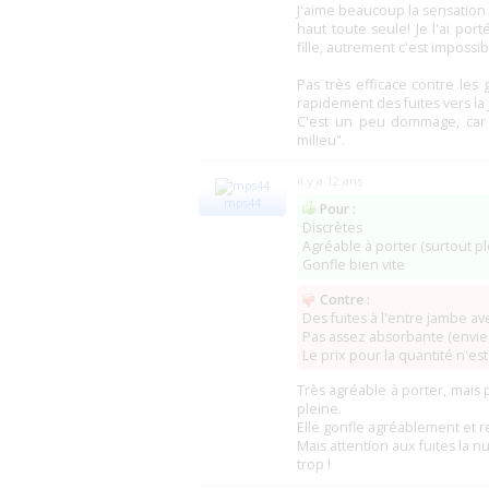
J'aime beaucoup la sensation
France ABDL
(29 Le Folgoët)
haut toute seule! Je l'ai po
Sphere Santé
(78 Sartrouville)
fille, autrement c'est impossib
Bastide Le Confort Médical
Pas très efficace contre les 
Medinov
(69 Lyon)
(4)
rapidement des fuites vers la 
Espace Incontinence (MédiFactory)
C'est un peu dommage, car l
FACON Médical
(59 Aulnoy-Lez-Valenci
milieu".
Paramat
(2)
De Meyer
(59 Cysoing)
(1)
MDM France
(59 Bondues)
il y a 12 ans
Leroy Medical Orthopédie
(94 L'Haÿ-les
mps44
Pour :
Atlantic Medical Hygiene
(64 Salies-de-B
Discrètes
Sannys Europe
(13 Trets)
Agréable à porter (surtout pl
Medica Services
(64 Mauléon)
Gonfle bien vite
Célyatis
(75 Paris)
(3)
Top Senior
(33 Martillac)
(
Contre :
La Référence Médicale
(84 Pernes-Les-F
Des fuites à l'entre jambe av
Stop Incontinence
(35 Saint-Grégoire)
Pas assez absorbante (envie 
Bernard Boccard (Annemasse)
(74 Vetra
Le prix pour la quantité n'est
Orthimed (Orthopédie de la Vallée de Ch
Très agréable à porter, mais 
Grande Pharmacie Lyonnaise
(69 Lyon)
pleine.
Incontinence 2000
(06 Nice)
Elle gonfle agréablement et re
Go2Santé
(2)
Mais attention aux fuites la nu
Incomed
(92 Frépillon)
(1)
trop !
ProMedis (ex-Azur Médical)