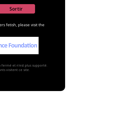
Sortir
s fetish, please visit the
a fermé et n'est plus supporté.
ts visitent ce site.