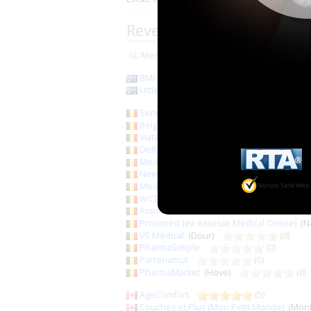
Revendeurs de la marque
GL Medical Equipment and Supplies
(Brook
BMHealthare
(0)
Littles Downunder
(Queensland)
Senup
(Thuin)
(2)
Belgique Incontinence (MédiSphère)
(As
Viata
(Bilzen)
(0)
Delhaize
(0)
MediTek
(Bruxelles)
(0)
NewPharma
(Grâce-Hollogne)
Medicodel
(Maurage)
(0)
WCT Medicare
(0)
Association Socialiste de la Personne Ha
Proximed (ex Assesse Medical Online)
(N
VS Médical
(Dour)
(0)
PharmaSimple
(0)
Partenamut
(0)
PharmaMarket
(Hove)
(0)
AgeComfort
(5)
Couches et Plus (Mon Petit Monde)
(Mon