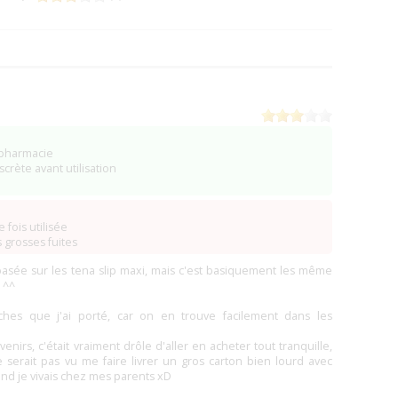
(4)
(0)
(0)
(0)
2)
1)
 pharmacie
(2)
crète avant utilisation
(0)
(0)
nschweig)
(0)
 fois utilisée
(0)
 grosses fuites
asée sur les tena slip maxi, mais c'est basiquement les même
(0)
 ^^
(0)
hes que j'ai porté, car on en trouve facilement dans les
)
(2)
nirs, c'était vraiment drôle d'aller en acheter tout tranquille,
me serait pas vu me faire livrer un gros carton bien lourd avec
(2)
nd je vivais chez mes parents xD
(0)