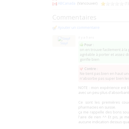
ABCanada
(Vancouver)
(1)
Médi Sélect
(Québec)
(0)
Commentaires
Remado Inkontinenz Produkte
Mein Laden (La Faya)
(Birsfelden)
Ajouter un commentaire
Monte Versand
(Utzenstorf)
Langenstein Apotheke
(Wettingen)
il y a 9 ans
Fabimonti
(Norderstedt)
(
SissyF
Pour :
Nurgut (Fermé ?)
(Berlin)
(
on en trouve facilement à la
Cloudrys
(96215 Lichtenfels)
agréable à porter et assez dis
Eunaxis Medical
(Konstanz)
gonfle bien
MediShop
(Möglingen)
(0)
Windelnkaufen
(Bad Belzig)
Contre :
Hempel Inkontinenz Windel Shop
(Brau
Ne tient pas bien en haut une
Windelliebhaber (ITConcept)
(Kyritz)
n'absorbe pas super bien les
SanumVitalis
(Reken)
(0)
NOTE : mon expérience est b
Kiwisto
(Schieder-Schwalenberg)
avec un peu plus d'absorbant
Hacis Inkosafe
(Finsterwalde)
Ce sont les premières couc
Junior or Voksenbleer (VBDK)
(Hvidovre
pharmacies en suisse.
ça me rappelle des bons souve
miFarmacia
(0)
l'aire de rien ^^ Et pis, je 
DreamCare
(Hämeenlinna)
aucune indication dessus qua
care2play
(Hämeenlinna)